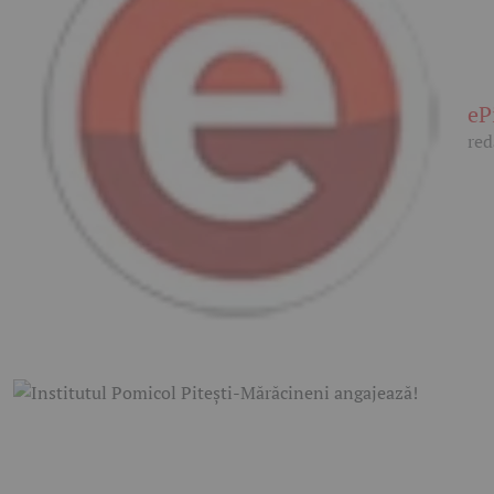
eP
red