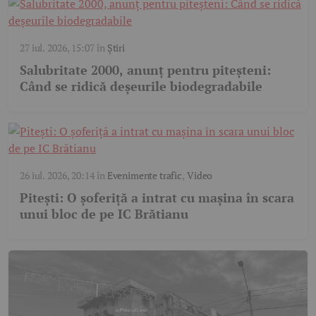
27 iul. 2026, 15:07
în
Știri
Salubritate 2000, anunț pentru piteșteni:
Când se ridică deșeurile biodegradabile
26 iul. 2026, 20:14
în
Evenimente trafic
,
Video
Pitești: O șoferiță a intrat cu mașina în scara
unui bloc de pe IC Brătianu