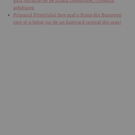
gata lucrările de pe strada Dumbravei. Urmează
asfaltarea
Primarul Piteștiului face praf o firmă din București
care și-a bătut joc de un bulevard central din oraș!