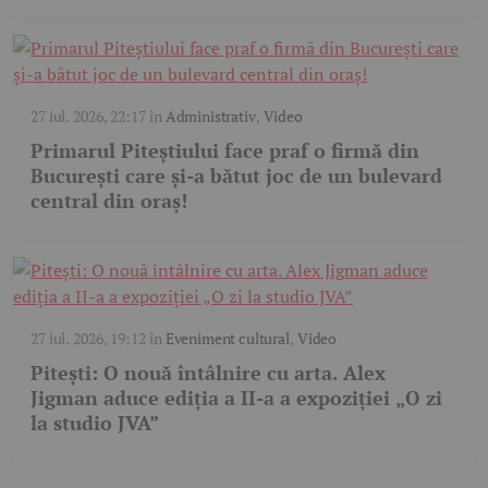
27 iul. 2026, 22:17
în
Administrativ
,
Video
Primarul Piteștiului face praf o firmă din
București care și-a bătut joc de un bulevard
central din oraș!
27 iul. 2026, 19:12
în
Eveniment cultural
,
Video
Pitești: O nouă întâlnire cu arta. Alex
Jigman aduce ediția a II-a a expoziției „O zi
la studio JVA”