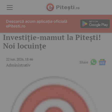
Skip to content
Descarcă acum aplicația oficială
ePitesti.ro
Investiție-mamut la Pitești!
Noi locuințe
22 iun. 2026, 18:46
Share
Administrativ