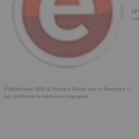
eP
red