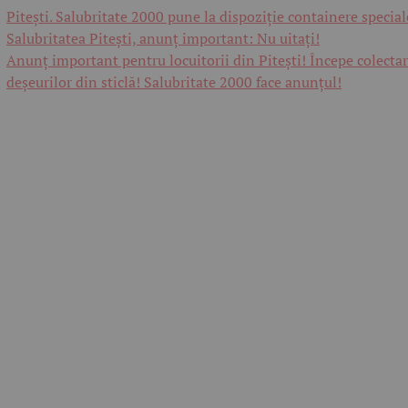
Pitești. Salubritate 2000 pune la dispoziție containere special
Salubritatea Pitești, anunț important: Nu uitați!
Anunț important pentru locuitorii din Pitești! Începe colecta
deșeurilor din sticlă! Salubritate 2000 face anunțul!