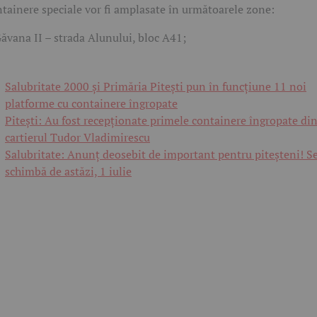
tainere speciale vor fi amplasate în următoarele zone:
ăvana II – strada Alunului, bloc A41;
Salubritate 2000 și Primăria Pitești pun în funcțiune 11 noi
platforme cu containere îngropate
Pitești: Au fost recepționate primele containere îngropate di
cartierul Tudor Vladimirescu
Salubritate: Anunț deosebit de important pentru piteșteni! S
schimbă de astăzi, 1 iulie