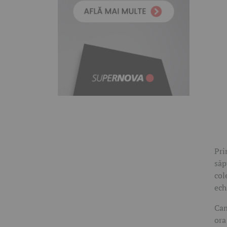
Pri
săp
col
ech
Cam
ora