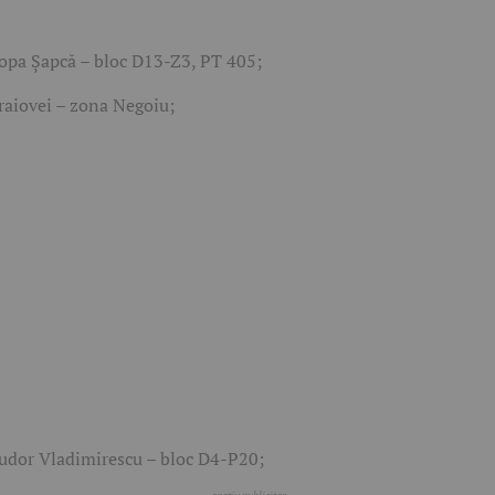
opa Șapcă – bloc D13-Z3, PT 405;
raiovei – zona Negoiu;
udor Vladimirescu – bloc D4-P20;