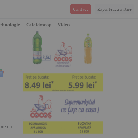
Contact
Raportează o ştire
t
ehnologie
Caleidoscop
Video