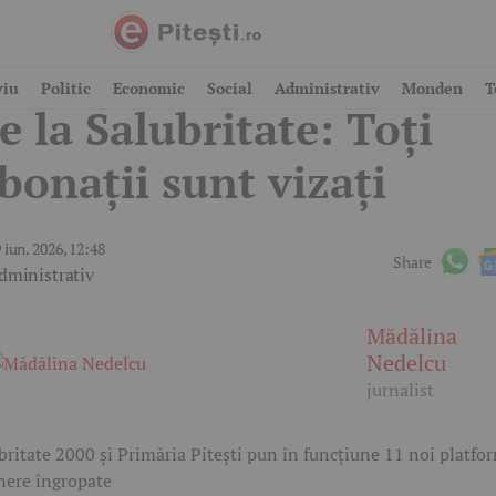
itești: Anunț importan
viu
Politic
Economic
Social
Administrativ
Monden
T
e la Salubritate: Toți
bonații sunt vizați
 iun. 2026, 12:48
Share
dministrativ
Mădălina
Nedelcu
jurnalist