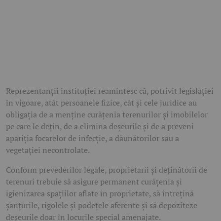
Reprezentanții instituției reamintesc că, potrivit legislației
în vigoare, atât persoanele fizice, cât și cele juridice au
obligația de a menține curățenia terenurilor și imobilelor
pe care le dețin, de a elimina deșeurile și de a preveni
apariția focarelor de infecție, a dăunătorilor sau a
vegetației necontrolate.
Conform prevederilor legale, proprietarii și deținătorii de
terenuri trebuie să asigure permanent curățenia și
igienizarea spațiilor aflate în proprietate, să întrețină
șanțurile, rigolele și podețele aferente și să depoziteze
deșeurile doar în locurile special amenajate.