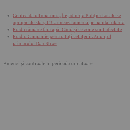
Gentea dă ultimatum: „Îngăduința Poliției Locale se
apropie de sfârșit”! Urmează amenzi pe bandă rulantă
Bradu rămâne fără apă! Când și ce zone sunt afectate
Bradu: Campanie pentru toți cetățenii. Anunțul
primarului Dan Stroe
Amenzi și controale în perioada următoare