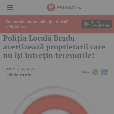
Skip to content
Descarcă acum aplicația oficială
ePitesti.ro
Poliția Locală Bradu
avertizează proprietarii care
nu își întrețin terenurile!
20 iun. 2026, 16:36
Share
Administrativ