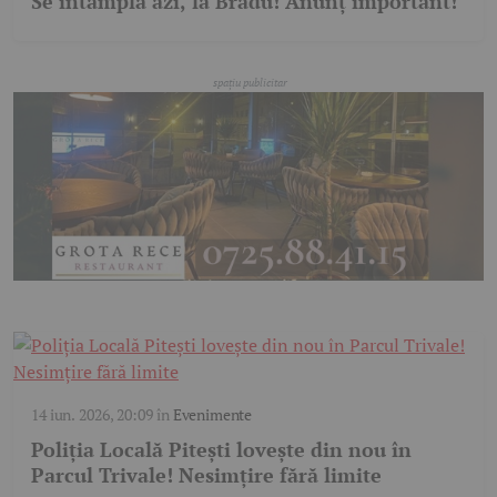
Se întâmplă azi, la Bradu! Anunț important!
14 iun. 2026, 20:09
în
Evenimente
Poliția Locală Pitești lovește din nou în
Parcul Trivale! Nesimțire fără limite