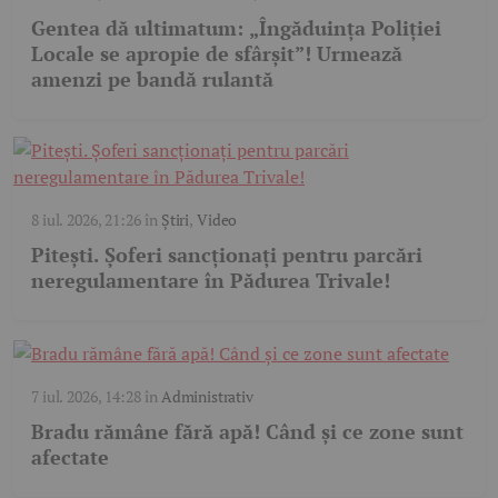
Gentea dă ultimatum: „Îngăduința Poliției
Locale se apropie de sfârșit”! Urmează
amenzi pe bandă rulantă
8 iul. 2026, 21:26
în
Știri
,
Video
Pitești. Șoferi sancționați pentru parcări
neregulamentare în Pădurea Trivale!
7 iul. 2026, 14:28
în
Administrativ
Bradu rămâne fără apă! Când și ce zone sunt
afectate