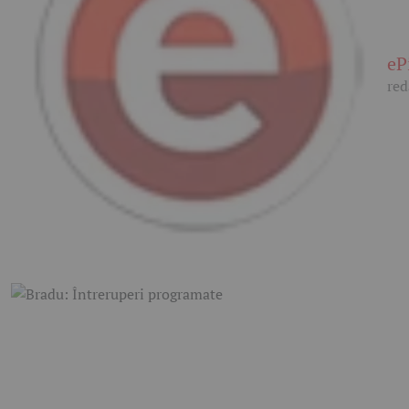
eP
red