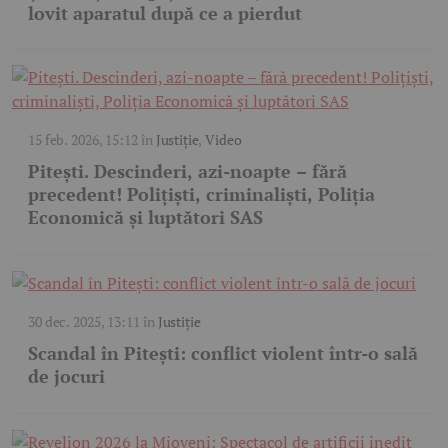
lovit aparatul după ce a pierdut
15 feb. 2026, 15:12
în
Justiție
,
Video
Pitești. Descinderi, azi-noapte – fără
precedent! Polițiști, criminaliști, Poliția
Economică și luptători SAS
30 dec. 2025, 13:11
în
Justiție
Scandal în Pitești: conflict violent într-o sală
de jocuri