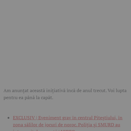
Am anunțat această inițiativă încă de anul trecut. Voi lupta
pentru ea până la capăt.
EXCLUSIV | Eveniment grav în centrul Piteștiului, în
zona sălilor de jocuri de noroc. Poliția și SMURD au