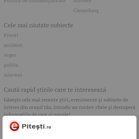
Politică de confidențialitate
Mioveni
Câmpulung
Cele mai căutate subiecte
Pitesti
accident
Arges
politia
mioveni
Caută rapid știrile care te interesează
Găsește cele mai recente știri, evenimente și subiecte de
interes din orașul tău. Introdu un cuvânt-cheie și descoperă
informațiile de care ai nevoie!