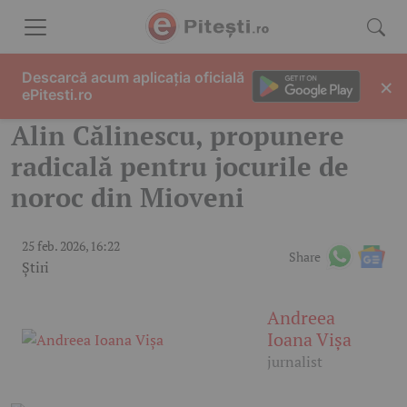
Skip to content
Descarcă acum aplicația oficială
×
ePitesti.ro
Alin Călinescu, propunere
radicală pentru jocurile de
noroc din Mioveni
25 feb. 2026, 16:22
Share
Știri
Andreea
Ioana Vișa
jurnalist