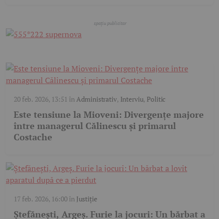
20 feb. 2026, 13:51
în
Administrativ
,
Interviu
,
Politic
Este tensiune la Mioveni: Divergențe majore
între managerul Călinescu și primarul
Costache
17 feb. 2026, 16:00
în
Justiție
Ștefănești, Argeș. Furie la jocuri: Un bărbat a