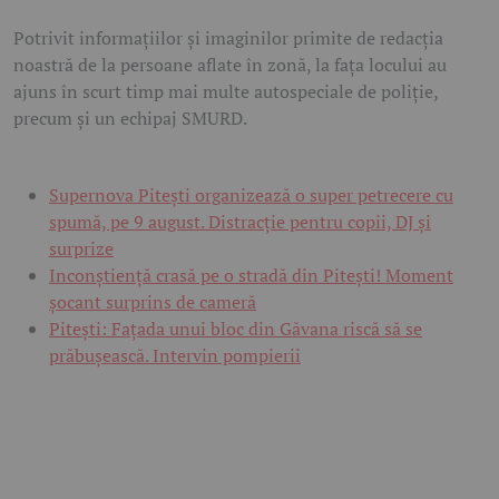
Potrivit informațiilor și imaginilor primite de redacția
noastră de la persoane aflate în zonă, la fața locului au
ajuns în scurt timp mai multe autospeciale de poliție,
precum și un echipaj SMURD.
Supernova Pitești organizează o super petrecere cu
spumă, pe 9 august. Distracție pentru copii, DJ și
surprize
Inconștiență crasă pe o stradă din Pitești! Moment
șocant surprins de cameră
Pitești: Fațada unui bloc din Găvana riscă să se
prăbușească. Intervin pompierii