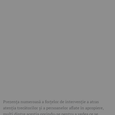
Prezența numeroasă a forțelor de intervenție a atras
atenția trecătorilor și a persoanelor aflate în apropiere,
mulți dintre aceștia oprindu-se pentru a vedea ce se