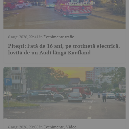
6 aug. 2026, 22:41
în
Evenimente trafic
Pitești: Fată de 16 ani, pe trotinetă electrică,
lovită de un Audi lângă Kaufland
6 aug. 2026, 20:08
în
Evenimente
,
Video