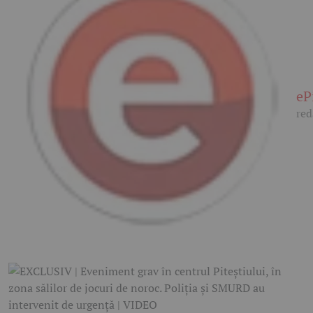
eP
red