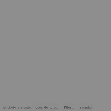
Etichete relevante:
jocuri de noroc
Pitesti
sacndal