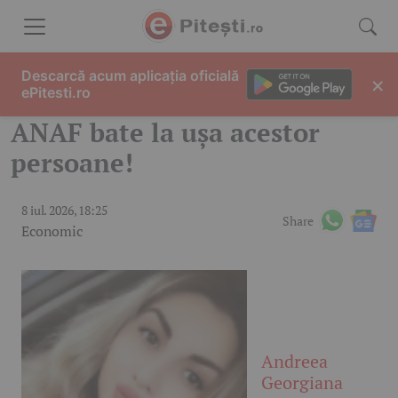
Skip to content
Descarcă acum aplicația oficială
×
ePitesti.ro
ANAF bate la ușa acestor
persoane!
8 iul. 2026, 18:25
Share
Economic
Andreea
Georgiana