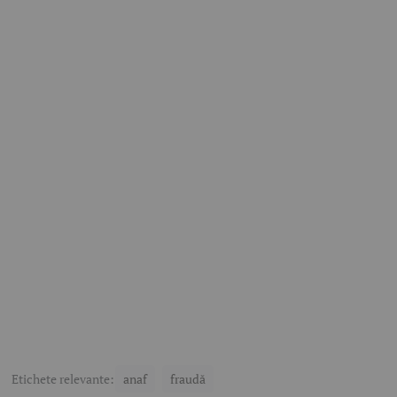
Etichete relevante:
anaf
fraudă