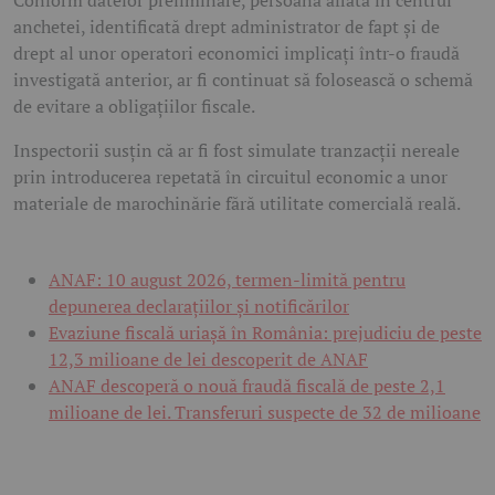
Conform datelor preliminare, persoana aflată în centrul
anchetei, identificată drept administrator de fapt și de
drept al unor operatori economici implicați într-o fraudă
investigată anterior, ar fi continuat să folosească o schemă
de evitare a obligațiilor fiscale.
Inspectorii susțin că ar fi fost simulate tranzacții nereale
prin introducerea repetată în circuitul economic a unor
materiale de marochinărie fără utilitate comercială reală.
ANAF: 10 august 2026, termen-limită pentru
depunerea declarațiilor și notificărilor
Evaziune fiscală uriașă în România: prejudiciu de peste
12,3 milioane de lei descoperit de ANAF
ANAF descoperă o nouă fraudă fiscală de peste 2,1
milioane de lei. Transferuri suspecte de 32 de milioane