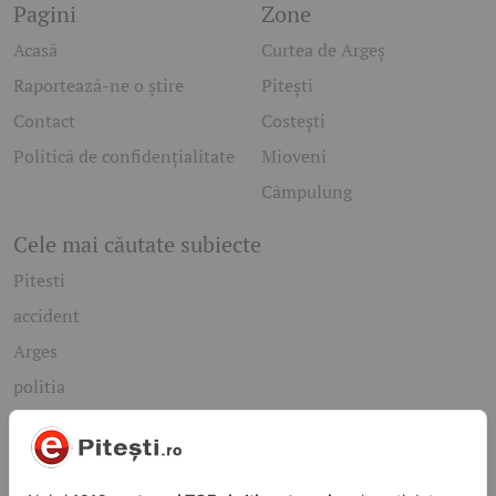
Pagini
Zone
Acasă
Curtea de Argeș
Raportează-ne o știre
Pitești
Contact
Costești
Politică de confidențialitate
Mioveni
Câmpulung
Cele mai căutate subiecte
Pitesti
accident
Arges
politia
mioveni
Caută rapid știrile care te interesează