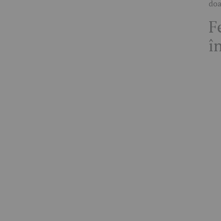
doa
F
î