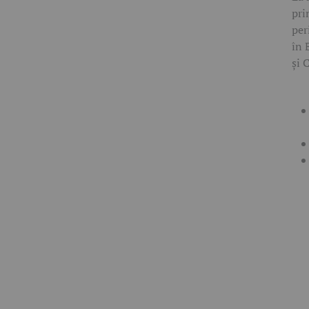
pri
per
în 
și 