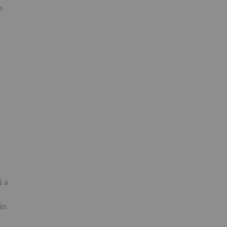
n
i a
in