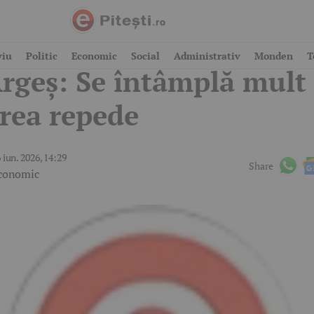
enomen alarmant în
viu
Politic
Economic
Social
Administrativ
Monden
T
rgeș: Se întâmplă mult
rea repede
 iun. 2026, 14:29
Share
conomic