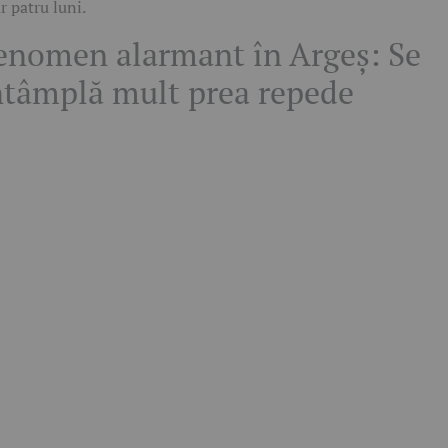
r patru luni.
enomen alarmant în Argeș: Se
ntâmplă mult prea repede