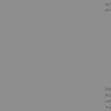
agr
ult
Dat
dez
rad
Arg