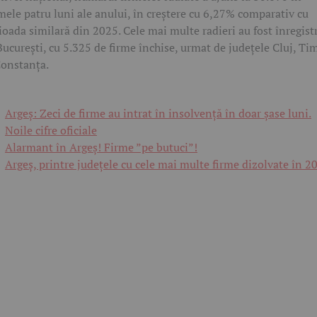
mele patru luni ale anului, în creștere cu 6,27% comparativ cu
ioada similară din 2025. Cele mai multe radieri au fost înregist
București, cu 5.325 de firme închise, urmat de județele Cluj, Ti
Constanța.
Argeș: Zeci de firme au intrat în insolvență în doar șase luni.
Noile cifre oficiale
Alarmant în Argeș! Firme ”pe butuci”!
Argeș, printre județele cu cele mai multe firme dizolvate în 2