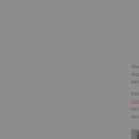
Med
dup
pat
Pot
Com
ian
anu