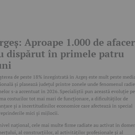
rgeș: Aproape 1.000 de afacer
u dispărut în primele patru
uni
șterea de peste 18% înregistrată în Argeș este mult peste medi
ională și plasează județul printre zonele unde fenomenul radie
melor s-a accentuat în 2026. Specialiștii pun această evoluție pe
ma costurilor tot mai mari de funcționare, a dificultăților de
anțare și a incertitudinilor economice care afectează în special
reprinderile mici și mijlocii.
nivel național, cele mai multe firme radiate au activat în dome
erțului, al construcțiilor, al activităților profesionale și al