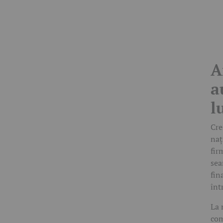
A
a
l
Cre
naț
fir
sea
fin
înt
La 
com