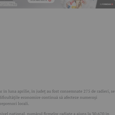
r în luna aprilie, în județ au fost consemnate 275 de radieri, 
dificultățile economice continuă să afecteze numeroși
reprenori locali.
nivel național, numărul firmelor radiate a ajuns la 30.670 în