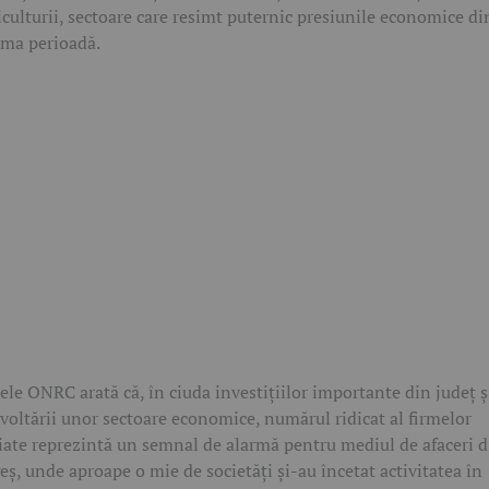
iculturii, sectoare care resimt puternic presiunile economice di
ima perioadă.
ele ONRC arată că, în ciuda investițiilor importante din județ ș
voltării unor sectoare economice, numărul ridicat al firmelor
iate reprezintă un semnal de alarmă pentru mediul de afaceri d
eș, unde aproape o mie de societăți și-au încetat activitatea în