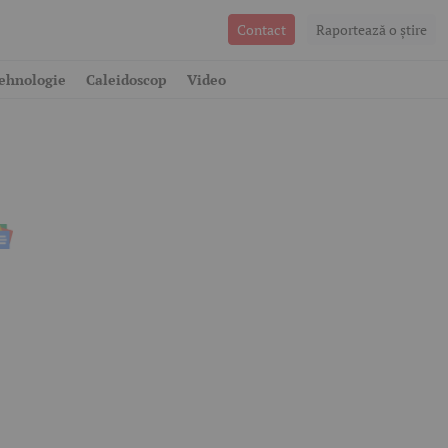
Contact
Raportează o ştire
ehnologie
Caleidoscop
Video