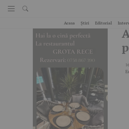
Skip to content
F
Acasa
Știri
Editorial
Inter
A
p
16
E