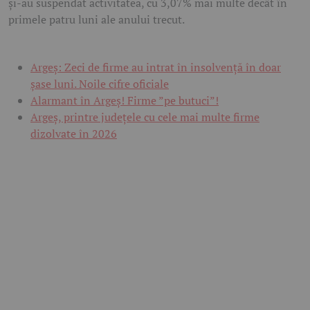
și-au suspendat activitatea, cu 3,07% mai multe decât în
primele patru luni ale anului trecut.
Argeș: Zeci de firme au intrat în insolvență în doar
șase luni. Noile cifre oficiale
Alarmant în Argeș! Firme ”pe butuci”!
Argeș, printre județele cu cele mai multe firme
dizolvate în 2026