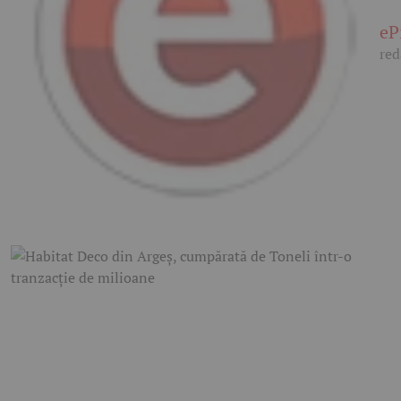
eP
red