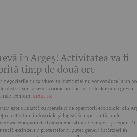
revă în Argeș! Activitatea va fi
prită timp de două ore
ă negocierile cu conducerea instituției nu vor conduce la un ac
dicaliștii avertizează că următorul pas va fi declanșarea grevei
erale, conform
profit.ro
.
uația este urmărită cu atenție și de operatorii economici din Ar
eț cu activitate industrială și logistică importantă, unde
eroase companii desfășoară operațiuni de import și export. O
ntuală extindere a protestelor ar putea genera întârzieri în