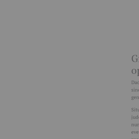
G
o
Dac
sin
gen
Sit
jud
num
eve