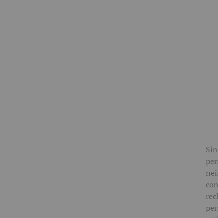
Sin
per
neî
con
rec
per