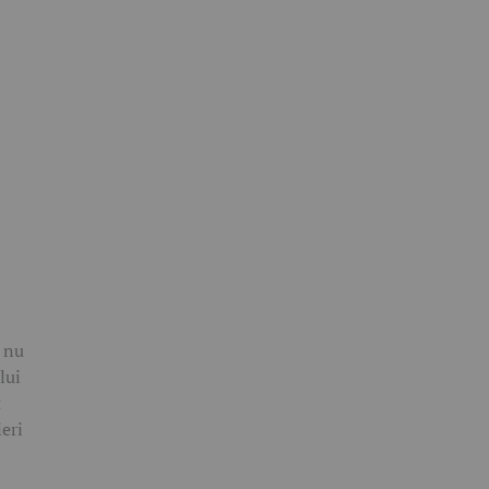
ă nu
lui
t
eri