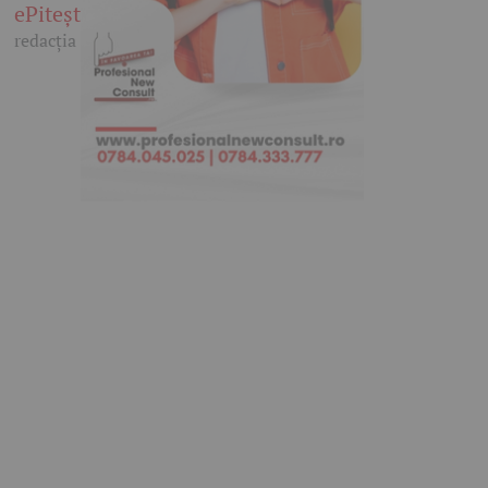
ePitești
redacția