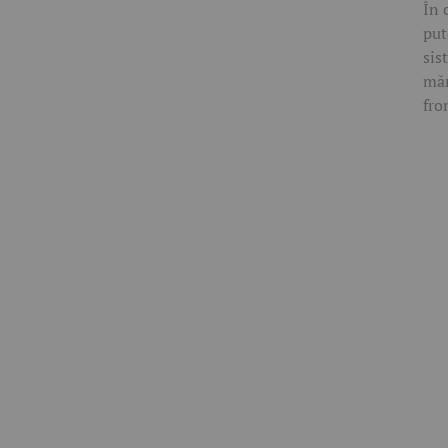
În 
put
sis
măr
fro