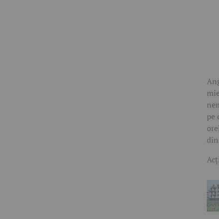
Ang
mie
nem
pe 
ore
din
Acț