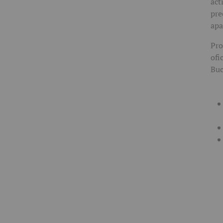
act
pre
apa
Pro
ofi
Buc