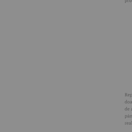
pro
Rep
doa
de 
pân
rea