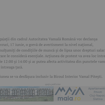
ajații din cadrul Autoritatea Vamală Română vor declanșa
rcuri, 17 iunie, o grevă de avertisment la nivel național,
ulțumiți de condițiile de muncă și de lipsa unor drepturi salar
care le consideră esențiale. Acțiunea de protest va avea loc într
le 12:00 și 14:00 și ar putea afecta activitatea din punctele va
 întreaga țară.
iunea se va desfășura inclusiv la Biroul Interior Vamal Pitești.