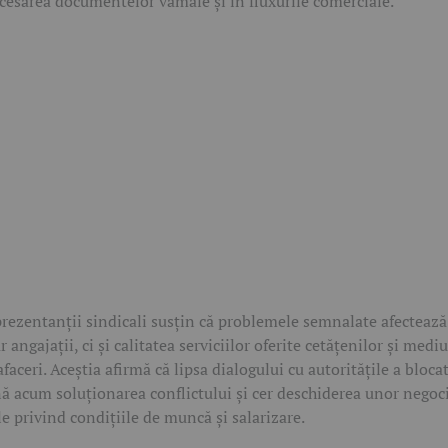
cesarea documentelor vamale și în fluxurile comerciale.
rezentanții sindicali susțin că problemele semnalate afecteaz
r angajații, ci și calitatea serviciilor oferite cetățenilor și mediu
afaceri. Aceștia afirmă că lipsa dialogului cu autoritățile a bloca
ă acum soluționarea conflictului și cer deschiderea unor negoci
le privind condițiile de muncă și salarizare.