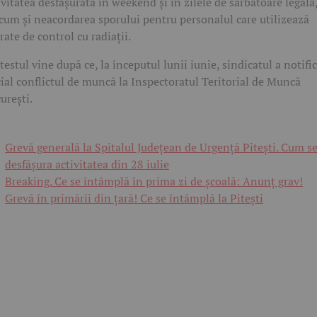
ivitatea desfășurată în weekend și în zilele de sărbătoare legală
cum și neacordarea sporului pentru personalul care utilizează
rate de control cu radiații.
testul vine după ce, la începutul lunii iunie, sindicatul a notifi
cial conflictul de muncă la Inspectoratul Teritorial de Muncă
urești.
Grevă generală la Spitalul Județean de Urgență Pitești. Cum se
desfășura activitatea din 28 iulie
Breaking. Ce se întâmplă în prima zi de școală: Anunț grav!
Grevă în primării din țară! Ce se întâmplă la Pitești