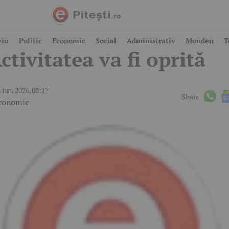
revă în Argeș!
viu
Politic
Economic
Social
Administrativ
Monden
T
ctivitatea va fi oprită
 iun. 2026, 08:17
Share
conomic