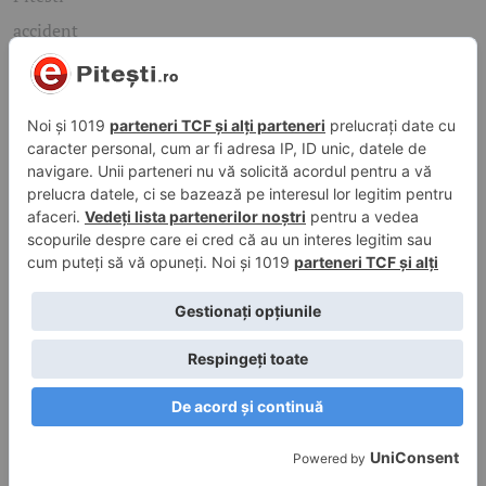
accident
Arges
politia
mioveni
Caută rapid știrile care te interesează
Găsește cele mai recente știri, evenimente și subiecte de
interes din orașul tău. Introdu un cuvânt-cheie și descoperă
informațiile de care ai nevoie!
Caută
© 2026 ePitesti.ro | Toate drepturile rezervate. | Site
administrat de
WebFixer.ro