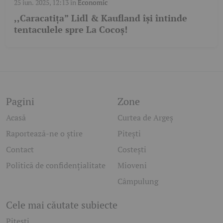
25 iun. 2025, 12:13
în
Economic
,,Caracatița” Lidl & Kaufland își întinde
tentaculele spre La Cocoș!
Pagini
Zone
Acasă
Curtea de Argeș
Raportează-ne o știre
Pitești
Contact
Costești
Politică de confidențialitate
Mioveni
Câmpulung
Cele mai căutate subiecte
Pitesti