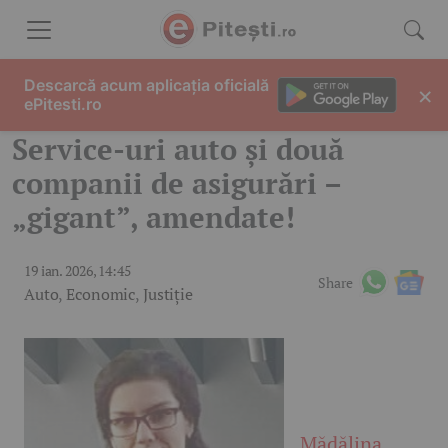
Skip to content
Descarcă acum aplicația oficială
×
ePitesti.ro
Service-uri auto și două
companii de asigurări –
„gigant”, amendate!
19 ian. 2026, 14:45
Share
Auto
,
Economic
,
Justiție
Mădălina