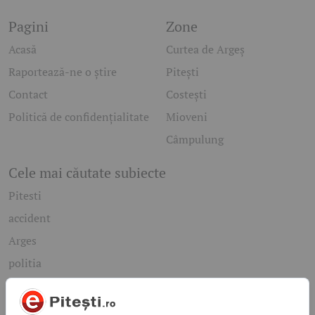
Pagini
Zone
Acasă
Curtea de Argeș
Raportează-ne o știre
Pitești
Contact
Costești
Politică de confidențialitate
Mioveni
Câmpulung
Cele mai căutate subiecte
Pitesti
accident
Arges
politia
mioveni