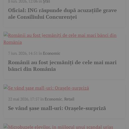
8 iun. 2026, 12:06
în
Știri
Oficial: ING răspunde după acuzațiile grave
ale Consiliului Concurenței
7 iun. 2026, 14:51
în
Economic
Românii au fost jecmăniți de cele mai mari
bănci din România
22 mai 2026, 17:57
în
Economic
,
Retail
Se vând șase mall-uri: Orașele-surpriză