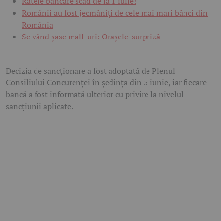
Ratele bancare scad de la 1 iulie!
Românii au fost jecmăniți de cele mai mari bănci din
România
Se vând șase mall-uri: Orașele-surpriză
Decizia de sancționare a fost adoptată de Plenul
Consiliului Concurenței în ședința din 5 iunie, iar fiecare
bancă a fost informată ulterior cu privire la nivelul
sancțiunii aplicate.