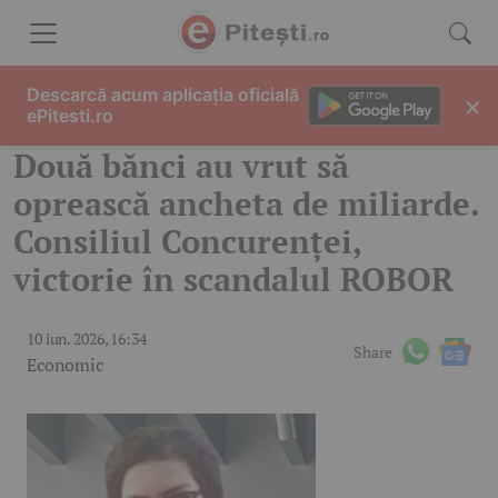
Skip to content
Descarcă acum aplicația oficială
×
ePitesti.ro
Două bănci au vrut să
oprească ancheta de miliarde.
Consiliul Concurenței,
victorie în scandalul ROBOR
10 iun. 2026, 16:34
Share
Economic