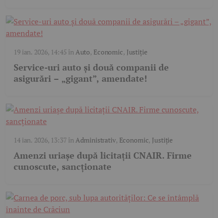
19 ian. 2026, 14:45
în
Auto
,
Economic
,
Justiție
Service-uri auto și două companii de
asigurări – „gigant”, amendate!
14 ian. 2026, 13:37
în
Administrativ
,
Economic
,
Justiție
Amenzi uriașe după licitații CNAIR. Firme
cunoscute, sancționate