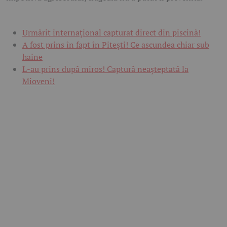
Urmărit internațional capturat direct din piscină!
A fost prins în fapt în Pitești! Ce ascundea chiar sub
haine
L-au prins după miros! Captură neașteptată la
Mioveni!