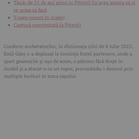
Tânăr de 21 de ani prins în Pitești! Ce avea asupra sa și
ce urma să facă
Tupeu șocant în Argeș!
Captură neașteptată la Pitești!
Conform anchetatorilor, în dimineața zilei de 8 iulie 2025,
Emil Gânj s-a deplasat la locuința fostei partenere, unde a
spart geamurile și ușa de acces, a pătruns fără drept în
imobil și a atacat-o cu un topor, provocându-i decesul prin
multiple lovituri în zona capului.