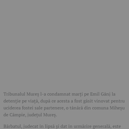
Tribunalul Mureș l-a condamnat marți pe Emil Gânj la
detenție pe viață, după ce acesta a fost găsit vinovat pentru
uciderea fostei sale partenere, o tânără din comuna Miheșu
de Câmpie, județul Mureș.
Bărbatul, judecat în lipsă și dat în urmărire generală, este