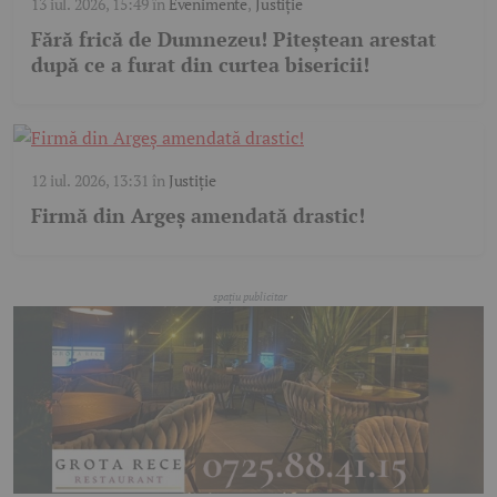
13 iul. 2026, 15:49
în
Evenimente
,
Justiție
Fără frică de Dumnezeu! Piteștean arestat
după ce a furat din curtea bisericii!
12 iul. 2026, 13:31
în
Justiție
Firmă din Argeș amendată drastic!