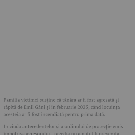
Familia victimei susține că tânăra ar fi fost agresată și
răpită de Emil Gânj și în februarie 2025, când locuința
acesteia ar fi fost incendiată pentru prima dată.
În ciuda antecedentelor și a ordinului de protecție emis
împotriva agresorului, tragedia nu a putut fi prevenită.