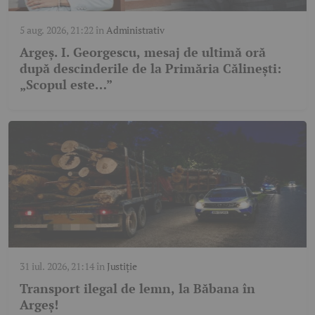
5 aug. 2026, 21:22
în
Administrativ
Argeș. I. Georgescu, mesaj de ultimă oră
după descinderile de la Primăria Călinești:
„Scopul este…”
31 iul. 2026, 21:14
în
Justiție
Transport ilegal de lemn, la Băbana în
Argeș!