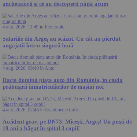
anchetatorii și ce au descoperit până acum
4 aug. 2026, 11:49
în
Economic
Salariile din Argeș au scăzut. Cu cât au pierdut
angajații într-o singură lună
4 aug. 2026, 09:40
în
Auto
Dacia domină piața auto din România, în ciuda
prăbușirii înmatriculărilor de mașini noi
4 aug. 2026, 07:46
în
Evenimente trafic
Accident grav, pe DN73, Micești, Argeș! Un puști de
19 ani a băgat în spital 3 copii!