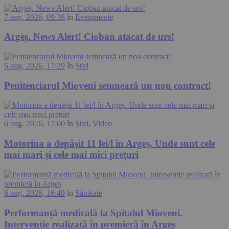
7 aug. 2026, 09:38
în
Evenimente
Argeş. News Alert! Cioban atacat de urs!
6 aug. 2026, 17:29
în
Știri
Penitenciarul Mioveni semnează un nou contract!
6 aug. 2026, 17:00
în
Știri
,
Video
Motorina a depășit 11 lei/l în Argeș. Unde sunt cele
mai mari și cele mai mici prețuri
6 aug. 2026, 16:49
în
Sănătate
Performanță medicală la Spitalul Mioveni.
Intervenție realizată în premieră în Argeș