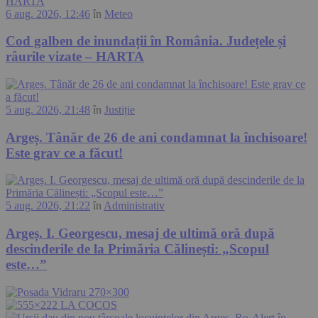
6 aug. 2026, 12:46
în
Meteo
Cod galben de inundații în România. Județele și
râurile vizate – HARTA
5 aug. 2026, 21:48
în
Justiție
Argeș. Tânăr de 26 de ani condamnat la închisoare!
Este grav ce a făcut!
5 aug. 2026, 21:22
în
Administrativ
Argeș. I. Georgescu, mesaj de ultimă oră după
descinderile de la Primăria Călinești: „Scopul
este…”