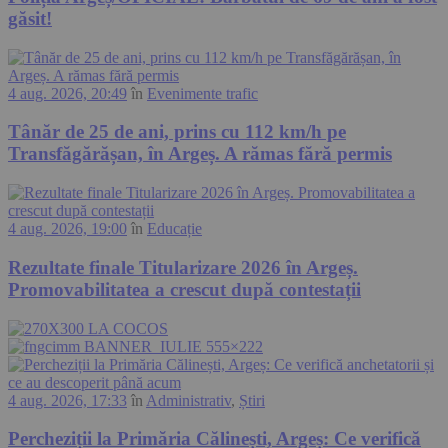
găsit!
4 aug. 2026, 20:49
în
Evenimente trafic
Tânăr de 25 de ani, prins cu 112 km/h pe
Transfăgărășan, în Argeș. A rămas fără permis
4 aug. 2026, 19:00
în
Educație
Rezultate finale Titularizare 2026 în Argeș.
Promovabilitatea a crescut după contestații
4 aug. 2026, 17:33
în
Administrativ
,
Știri
Percheziții la Primăria Călinești, Argeș: Ce verifică