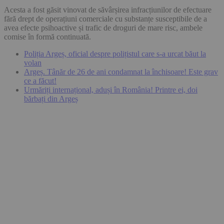
Acesta a fost găsit vinovat de săvârșirea infracțiunilor de efectuare
fără drept de operațiuni comerciale cu substanțe susceptibile de a
avea efecte psihoactive și trafic de droguri de mare risc, ambele
comise în formă continuată.
Poliția Argeș, oficial despre polițistul care s-a urcat băut la
volan
Argeș. Tânăr de 26 de ani condamnat la închisoare! Este grav
ce a făcut!
Urmăriți internațional, aduși în România! Printre ei, doi
bărbați din Argeș