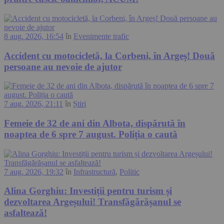
8 aug. 2026, 16:54
în
Evenimente trafic
Accident cu motocicletă, la Corbeni, în Argeș! Două
persoane au nevoie de ajutor
7 aug. 2026, 21:11
în
Știri
Femeie de 32 de ani din Albota, dispărută în
noaptea de 6 spre 7 august. Poliția o caută
7 aug. 2026, 19:32
în
Infrastructură
,
Politic
Alina Gorghiu: Investiții pentru turism și
dezvoltarea Argeșului! Transfăgărășanul se
asfaltează!