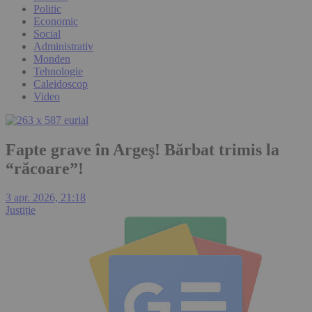
Politic
Economic
Social
Administrativ
Monden
Tehnologie
Caleidoscop
Video
Fapte grave în Argeş! Bărbat trimis la
“răcoare”!
3 apr. 2026, 21:18
Justiție