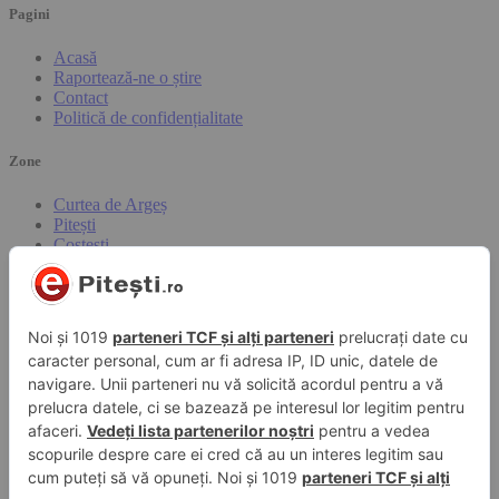
Pagini
Acasă
Raportează-ne o știre
Contact
Politică de confidențialitate
Zone
Curtea de Argeș
Pitești
Costești
Mioveni
Câmpulung
Cele mai căutate subiecte
Pitesti
accident
Arges
politia
mioveni
Caută rapid știrile care te interesează