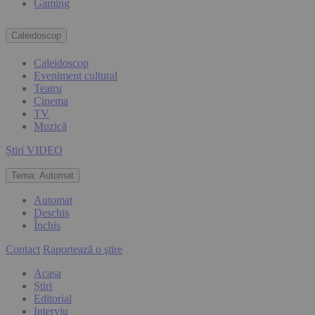
Gaming
Caleidoscop
Caleidoscop
Eveniment cultural
Teatru
Cinema
TV
Muzică
Știri VIDEO
Tema:
Automat
Automat
Deschis
Închis
Contact
Raportează o ştire
Acasa
Știri
Editorial
Interviu