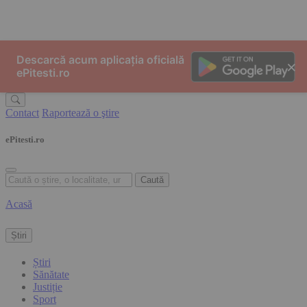
Skip to content
Descarcă acum aplicația oficială
×
ePitesti.ro
Contact
Raportează o ştire
ePitesti.ro
Caută
Acasă
Știri
Știri
Sănătate
Justiție
Sport