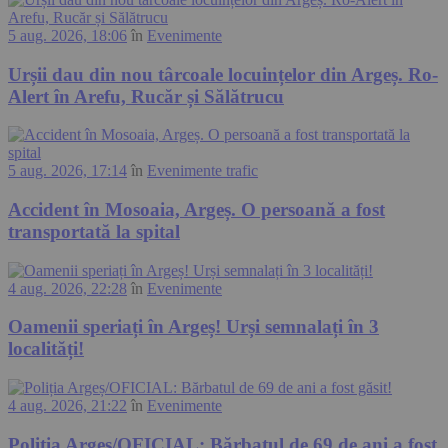
5 aug. 2026, 18:06
în
Evenimente
Urșii dau din nou târcoale locuințelor din Argeș. Ro-
Alert în Arefu, Rucăr și Sălătrucu
5 aug. 2026, 17:14
în
Evenimente trafic
Accident în Mosoaia, Argeș. O persoană a fost
transportată la spital
4 aug. 2026, 22:28
în
Evenimente
Oamenii speriați în Argeș! Urși semnalați în 3
localități!
4 aug. 2026, 21:22
în
Evenimente
Poliția Argeș/OFICIAL: Bărbatul de 69 de ani a fost