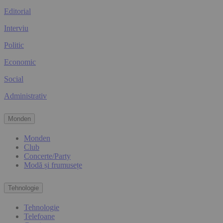
Editorial
Interviu
Politic
Economic
Social
Administrativ
Monden
Monden
Club
Concerte/Party
Modă și frumusețe
Tehnologie
Tehnologie
Telefoane