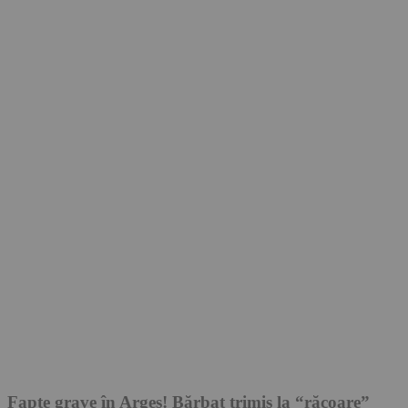
Fapte grave în Argeş! Bărbat trimis la “răcoare”