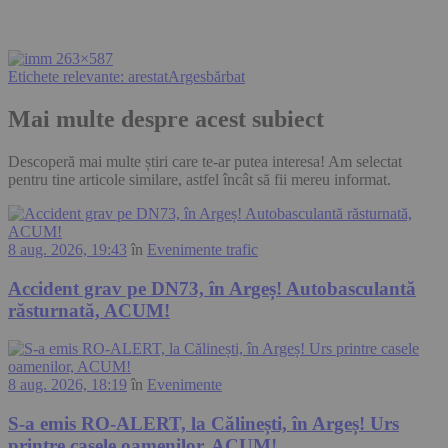
Etichete relevante:
arestat
Arges
bărbat
Mai multe despre acest subiect
Descoperă mai multe știri care te-ar putea interesa! Am selectat
pentru tine articole similare, astfel încât să fii mereu informat.
8 aug. 2026, 19:43
în
Evenimente trafic
Accident grav pe DN73, în Argeș! Autobasculantă
răsturnată, ACUM!
8 aug. 2026, 18:19
în
Evenimente
S-a emis RO-ALERT, la Călinești, în Argeș! Urs
printre casele oamenilor, ACUM!