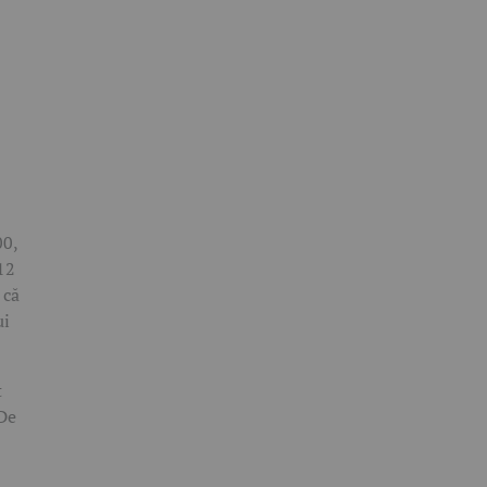
00,
112
 că
ui
t
 De