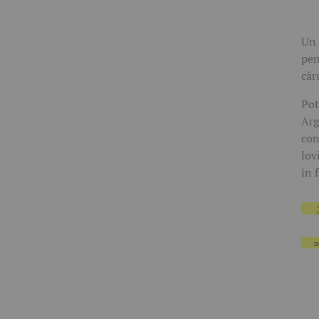
Un 
pen
căr
Pot
Arg
con
lov
în 