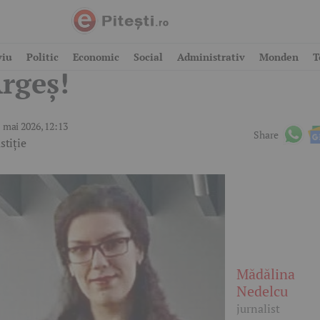
rav, foarte grav, în
viu
Politic
Economic
Social
Administrativ
Monden
T
rgeș!
 mai 2026, 12:13
Share
stiție
Mădălina
Nedelcu
jurnalist