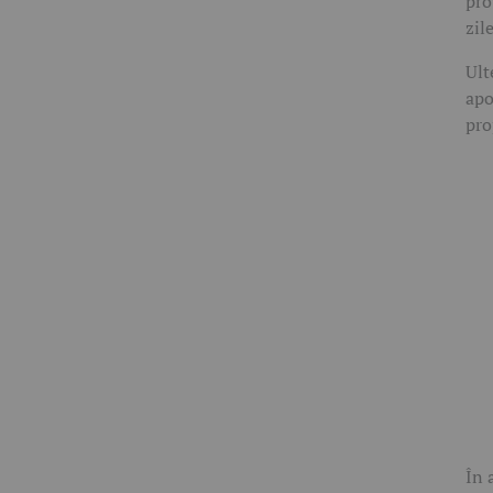
pro
zile
Ult
apo
pro
În 