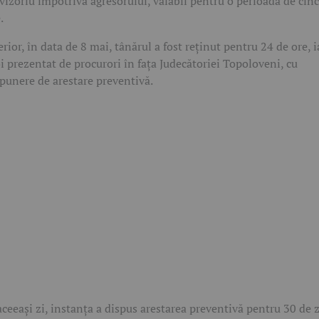
vizoriu împotriva agresorului, valabil pentru o perioadă de cinc
.
erior, în data de 8 mai, tânărul a fost reținut pentru 24 de ore, i
i prezentat de procurori în fața Judecătoriei Topoloveni, cu
punere de arestare preventivă.
aceeași zi, instanța a dispus arestarea preventivă pentru 30 de z