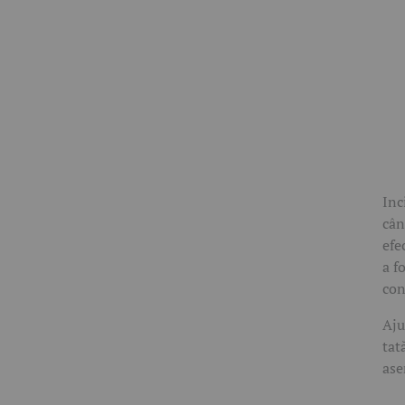
Inc
cân
efe
a f
con
Aju
tat
ase