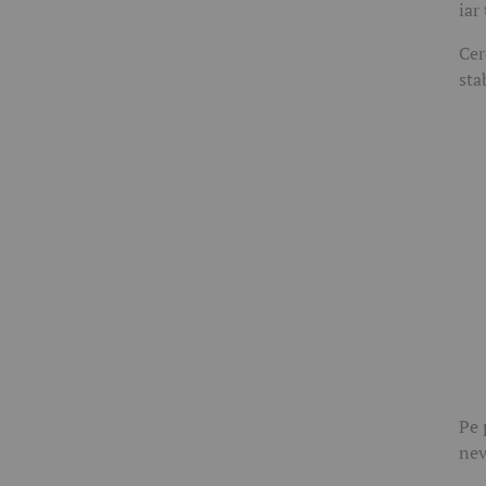
iar
Cer
sta
Pe 
nev