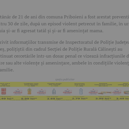
tânăr de 21 de ani din comuna Priboieni a fost arestat prevent
tru 30 de zile, după un episod violent petrecut în familie, în u
uia și-ar fi agresat tatăl și și-ar fi amenințat mama.
rivit informațiilor transmise de Inspectoratul de Poliție Județ
eș, polițiștii din cadrul Secției de Poliție Rurală Călinești au
tinuat cercetările într-un dosar penal ce vizează infracțiunile 
ire sau alte violențe și amenințare, ambele în condițiile violenț
familie.