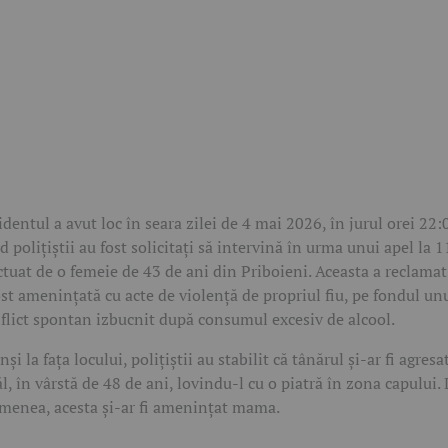
identul a avut loc în seara zilei de 4 mai 2026, în jurul orei 22:
d polițiștii au fost solicitați să intervină în urma unui apel la 
ctuat de o femeie de 43 de ani din Priboieni. Aceasta a reclamat
ost amenințată cu acte de violență de propriul fiu, pe fondul un
flict spontan izbucnit după consumul excesiv de alcool.
nși la fața locului, polițiștii au stabilit că tânărul și-ar fi agresa
ăl, în vârstă de 48 de ani, lovindu-l cu o piatră în zona capului.
menea, acesta și-ar fi amenințat mama.