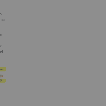
iv
rma
ean
de
ei