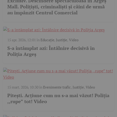
Exclusiv. Descindere spectaculoasă în Argeș
Mall. Polițiști, criminaliști și câini de urmă
au împânzit Centrul Comercial
15 apr. 2026, 12:01
în
Educație
,
Justiție
,
Video
S-a întâmplat azi: Întâlnire decisivă în
Poliția Argeș
15 mart. 2026, 10:30
în
Evenimente trafic
,
Justiție
,
Video
Pitești. Acțiune cum nu s-a mai văzut! Poliția
,,rupe” tot! Video