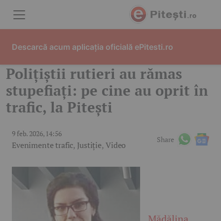
Skip to content
Descarcă acum aplicația oficială ePitesti.ro
Polițiștii rutieri au rămas
stupefiați: pe cine au oprit în
trafic, la Pitești
9 feb. 2026, 14:56
Share
Evenimente trafic
,
Justiție
,
Video
Mădălina