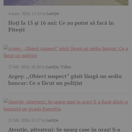
4 mart. 2026, 15:31
în
Justiție
Hoți la 15 și 16 ani: Ce au putut să facă în
Pitești
27 feb. 2026, 10:30
în
Justiție
,
Video
Argeș: ,,Obiect suspect” găsit lângă un sediu
bancar: Ce a făcut un polițist
25 feb. 2026, 15:57
în
Justiție
Atenție, piteșteni: Se sparg case în oraș! S-a