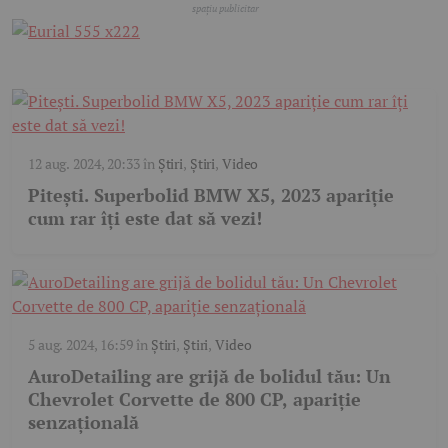
12 aug. 2024, 20:33
în
Știri
,
Știri
,
Video
Pitești. Superbolid BMW X5, 2023 apariție
cum rar îți este dat să vezi!
5 aug. 2024, 16:59
în
Știri
,
Știri
,
Video
AuroDetailing are grijă de bolidul tău: Un
Chevrolet Corvette de 800 CP, apariție
senzațională