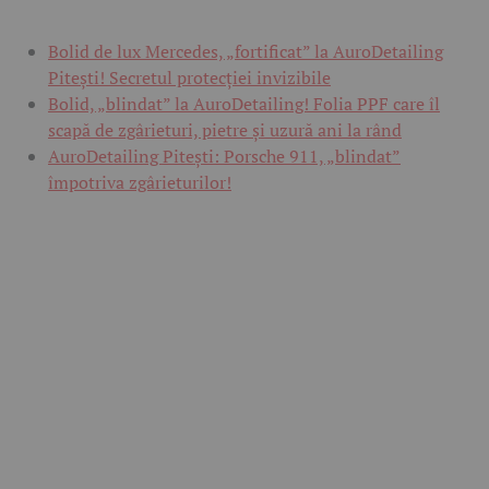
Bolid de lux Mercedes, „fortificat” la AuroDetailing
Pitești! Secretul protecției invizibile
Bolid, „blindat” la AuroDetailing! Folia PPF care îl
scapă de zgârieturi, pietre și uzură ani la rând
AuroDetailing Pitești: Porsche 911, „blindat”
împotriva zgârieturilor!