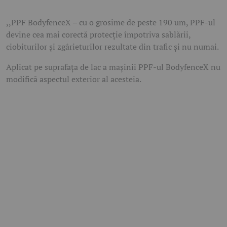
,,PPF BodyfenceX – cu o grosime de peste 190 um, PPF-ul
devine cea mai corectă protecţie împotriva sablării,
ciobiturilor şi zgârieturilor rezultate din trafic şi nu numai.
Aplicat pe suprafaţa de lac a maşinii PPF-ul BodyfenceX nu
modifică aspectul exterior al acesteia.