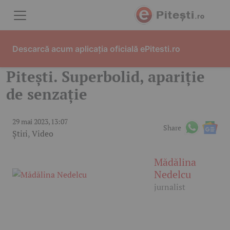
Skip to content
Descarcă acum aplicația oficială ePitesti.ro
Pitești. Superbolid, apariție
de senzație
29 mai 2023, 13:07
Share
Știri
,
Video
Mădălina
Nedelcu
jurnalist