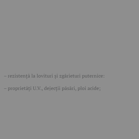
– rezistență la lovituri şi zgârieturi puternice:
– proprietăţi U.V., dejecţii păsări, ploi acide;