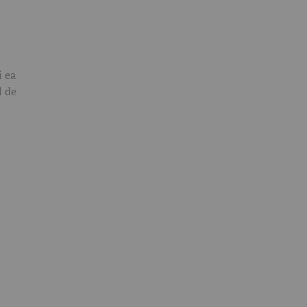
i ea
l de