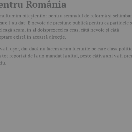
entru România
mulțumim piteștenilor pentru semnalul de reformă și schimba
care l-au dat! E nevoie de presiune publică pentru ca partidele 
eleagă acum, în al doisprezecelea ceas, câtă nevoie și câtă
eptare există în această direcție.
va fi ușor, dar dacă nu facem acum lucrurile pe care clasa politi
a tot reportat de la un mandat la altul, peste câțiva ani va fi pre
ziu.