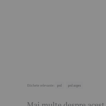
Etichete relevante:
pnl
pnl arges
Mai multe despre acest