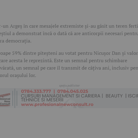
r-un Argeș în care mesajele extremiste și-au găsit un teren ferti
eștiul a demonstrat încă o dată că are anticorpii necesari pentr
ra democrația.
oape 59% dintre piteșteni au votat pentru Nicușor Dan și valor
care acesta le reprezintă. Este un semnal pentru schimbare
vărată, un semnal pe care îl transmit de câțiva ani, inclusiv pe
torul orașului lor.