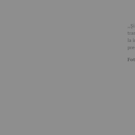
,,Ș
tra
la 
pre
Fo