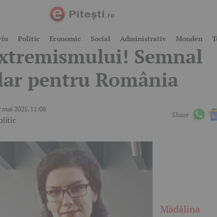
iteștiul a spus NU
viu
Politic
Economic
Social
Administrativ
Monden
T
xtremismului! Semnal
lar pentru România
 mai 2025, 11:08
Share
olitic
Mădălina