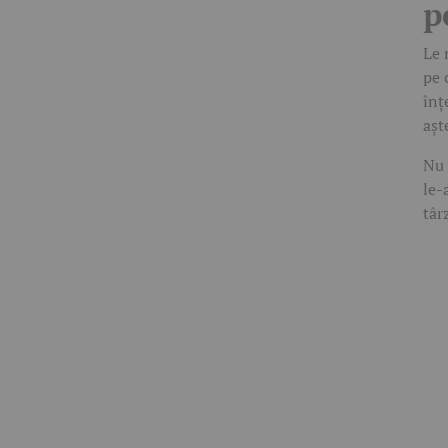
p
Le 
pe 
înț
așt
Nu 
le-
târ