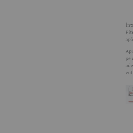
Înt
Pit
apă
Apr
pe 
ade
vii