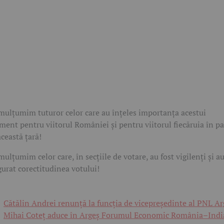
mulțumim tuturor celor care au înțeles importanța acestui
ent pentru viitorul României și pentru viitorul fiecăruia în pa
această țară!
mulțumim celor care, în secțiile de votare, au fost vigilenți și a
gurat corectitudinea votului!
Cătălin Andrei renunță la funcția de vicepreședinte al PNL Ar
Mihai Coteț aduce în Argeș Forumul Economic România–Indi