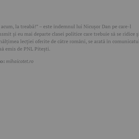
i acum, la treabă!” – este îndemnul lui Nicușor Dan pe care-l
nsmit și eu mai departe clasei politice care trebuie să se ridice ș
înălțimea lecției oferite de către români, se arată în comunicatu
să emis de PNL Pitești.
to:
mihaicotet.ro