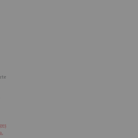
rte
u
geș
a.