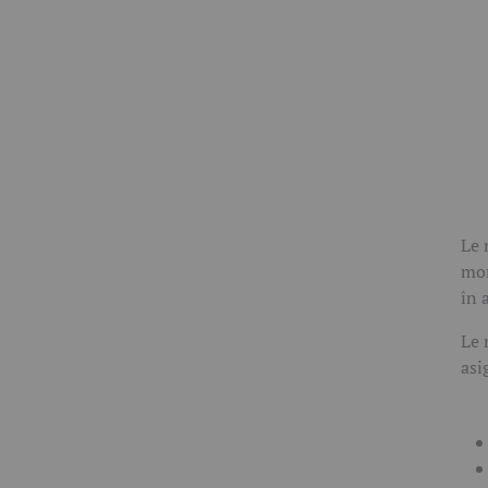
Le 
mom
în 
Le 
asi