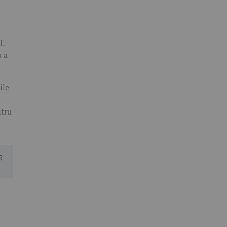
l,
u a
ile
ntru