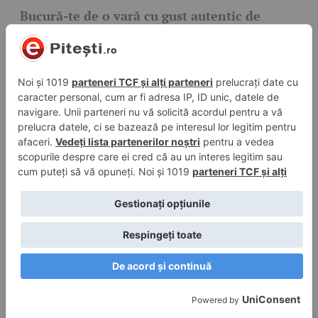
Bucură-te de o vară cu gust autentic de
fructe și legume savuroase, românești, din
filierele Auchan
1 aug. 2025, 18:03
în
Evenimente
,
Sport
În exclusivitate, Prima Sport transmite în
direct Turul României 2025
1 aug. 2025, 16:59
în
Diverse
Începe Weekend Extravaganza la Auchan –
delicii premium, reduceri spectaculoase!