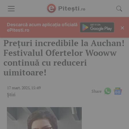
Skip to content
Descarcă acum aplicația oficială
×
ePitesti.ro
Prețuri incredibile la Auchan!
Festivalul Ofertelor Wooww
continuă cu reduceri
uimitoare!
17 mart. 2025, 15:49
Share
Știri