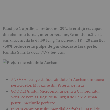
Până pe 1 aprilie,
ai
reducere -29%
la
cratiță cu capac
din aluminiu turnat, interior ceramic, Schmitter 6.3L, 32
cm, disponibilă la 69,99 lei
și în perioada
18 – 20 martie
,
-30% reducere la pulpe de pui dezosate fără piele,
Familia Safir, la doar 17,99 lei/ buc
.
ANSVSA retrage stafide vândute în Auchan din cauza
pesticidelor. Magazine din Pitești, pe listă
GOOOL! Ghidul Microbistului pentru Campionatul
Verii: ce bere să alegi de la Târgul de Bere Auchan
pentru meciurile perfecte
În vara campionatului mondial de fotbal, Târgul de