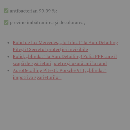
antibacterian 99,99 %;
previne îmbătranirea și decolorarea;
Bolid de lux Mercedes, „fortificat” la AuroDetailing
Pitești! Secretul protecției invizibile
Bolid, „blindat” la AuroDetailing! Folia PPF care îl
scapă de zgârieturi, pietre și uzură ani la rând
AuroDetailing Pitești: Porsche 911, „blindat”
împotriva zgârieturilor!