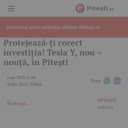
Skip to content
Descarcă acum aplicația oficială ePitesti.ro
Protejează-ți corect
investiția! Tesla Y, nou –
nouță, în Pitești
2 apr. 2023, 21:06
Share
Auto
,
Știri
,
Video
ePitești
redacția