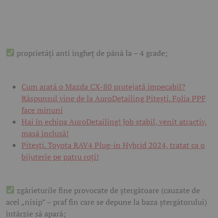
proprietăți anti îngheț de până la – 4 grade;
Cum arată o Mazda CX-80 protejată impecabil?
Răspunsul vine de la AuroDetailing Pitești. Folia PPF
face minuni
Hai în echipa AuroDetailing! Job stabil, venit atractiv,
masă inclusă!
Pitești. Toyota RAV4 Plug-in Hybrid 2024, tratat ca o
bijuterie pe patru roți!
zgârieturile fine provocate de ștergătoare (cauzate de
acel „nisip” – praf fin care se depune la baza ștergătorului)
întârzie să apară;