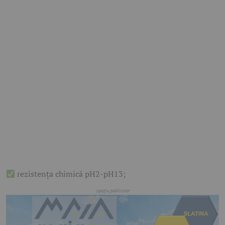
rezistența chimică pH2-pH13;