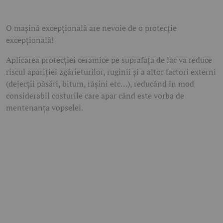
O mașină excepțională are nevoie de o protecție
excepțională!
Aplicarea protecției ceramice pe suprafața de lac va reduce
riscul apariției zgârieturilor, ruginii și a altor factori externi
(dejecții păsări, bitum, rășini etc…), reducând în mod
considerabil costurile care apar când este vorba de
mentenanța vopselei.