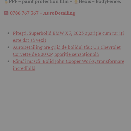
PPF – paint protection film –
Hexis – BodyFence.
0786 767 367 –
AuroDetailing
Pitești. Superbolid BMW X5, 2023 apariție cum rar îți
este dat să vezi!
AuroDetailing are grijă de bolidul tău: Un Chevrolet
Corvette de 800 CP, apariție senzațională
Rămâi mască! Bolid John Cooper Works, transformare
incredibilă