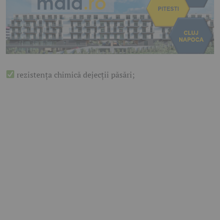
rezistența chimică dejecții păsări;