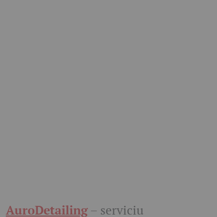
AuroDetailing
– serviciu