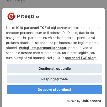
Pagini
Zone
Acasă
Curtea de Argeș
Raportează-ne o știre
Pitești
Contact
Costești
Politică de confidențialitate
Mioveni
Câmpulung
Cele mai căutate subiecte
Pitesti
accident