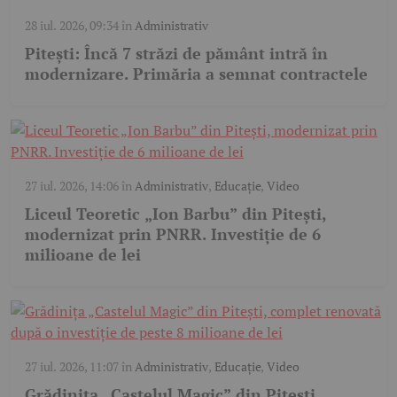
28 iul. 2026, 09:34
în
Administrativ
Pitești: Încă 7 străzi de pământ intră în
modernizare. Primăria a semnat contractele
27 iul. 2026, 14:06
în
Administrativ
,
Educație
,
Video
Liceul Teoretic „Ion Barbu” din Pitești,
modernizat prin PNRR. Investiție de 6
milioane de lei
27 iul. 2026, 11:07
în
Administrativ
,
Educație
,
Video
Grădinița „Castelul Magic” din Pitești,