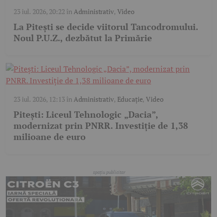
23 iul. 2026, 20:22
în
Administrativ
,
Video
La Pitești se decide viitorul Tancodromului.
Noul P.U.Z., dezbătut la Primărie
23 iul. 2026, 12:13
în
Administrativ
,
Educație
,
Video
Pitești: Liceul Tehnologic „Dacia”,
modernizat prin PNRR. Investiție de 1,38
milioane de euro