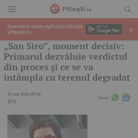
Skip to content
Descarcă acum aplicația oficială
×
ePitesti.ro
„San Siro”, moment decisiv:
Primarul dezvăluie verdictul
din proces și ce se va
întâmpla cu terenul degradat
20 mai 2026, 09:06
Share
Știri