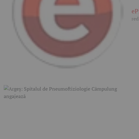
eP
red