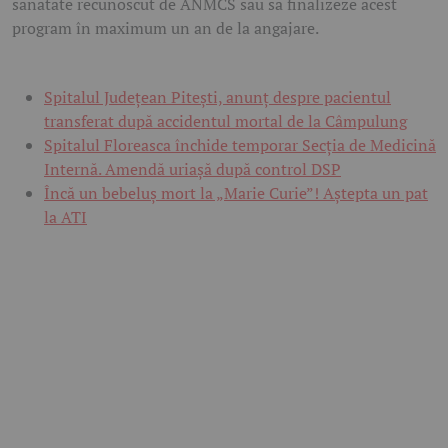
sănătate recunoscut de ANMCS sau să finalizeze acest
program în maximum un an de la angajare.
Spitalul Județean Pitești, anunț despre pacientul
transferat după accidentul mortal de la Câmpulung
Spitalul Floreasca închide temporar Secția de Medicină
Internă. Amendă uriașă după control DSP
Încă un bebeluș mort la „Marie Curie”! Aștepta un pat
la ATI