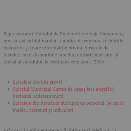
Reprezentanții Spitalul de Pneumoftiziologie Câmpulung
precizează că bibliografia, tematica de concurs, atribuțiile
posturilor și toate informațiile privind dosarele de
înscriere sunt disponibile la sediul unității și pe site-ul
oficial al spitalului, la secțiunea concursuri 2026.
Spitalele intră în grevă!
Spitalul Municipal Curtea de Argeș face angajări!
Perioadă nedeterminată
Spitalele din România duc lipsă de personal. Se caută
medici, asistenți și infirmieri
Informații suplimentare pot fi obținute și telefonic, la