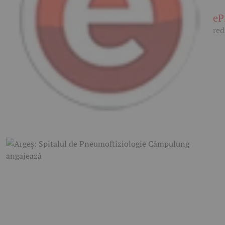
eP
red