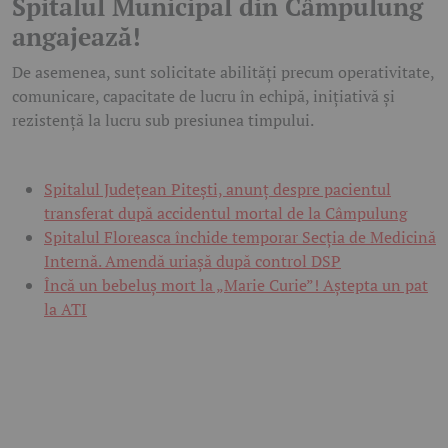
Spitalul Municipal din Câmpulung
angajează!
De asemenea, sunt solicitate abilități precum operativitate,
comunicare, capacitate de lucru în echipă, inițiativă și
rezistență la lucru sub presiunea timpului.
Spitalul Județean Pitești, anunț despre pacientul
transferat după accidentul mortal de la Câmpulung
Spitalul Floreasca închide temporar Secția de Medicină
Internă. Amendă uriașă după control DSP
Încă un bebeluș mort la „Marie Curie”! Aștepta un pat
la ATI