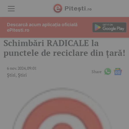
Skip to content
Descarcă acum aplicația oficială
ePitesti.ro
Schimbări RADICALE la
punctele de reciclare din țară!
6 nov. 2024, 09:01
Share
Știri
,
Știri