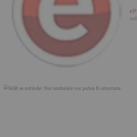
eP
red