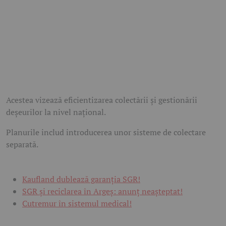
Acestea vizează eficientizarea colectării și gestionării
deșeurilor la nivel național.
Planurile includ introducerea unor sisteme de colectare
separată.
Kaufland dublează garanția SGR!
SGR și reciclarea în Argeș: anunț neașteptat!
Cutremur în sistemul medical!