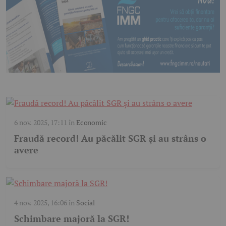
6 nov. 2025, 17:11
în
Economic
Fraudă record! Au păcălit SGR și au strâns o
avere
4 nov. 2025, 16:06
în
Social
Schimbare majoră la SGR!