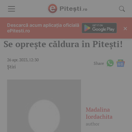
Skip to content
Descarcă acum aplicația oficială
×
ePitesti.ro
Se oprește căldura în Pitești!
26 apr. 2023, 12:30
Share
Știri
Madalina
Iordachita
author