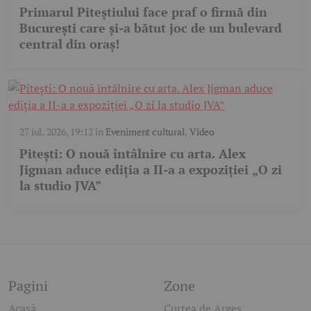
Primarul Piteștiului face praf o firmă din
București care și-a bătut joc de un bulevard
central din oraș!
27 iul. 2026, 19:12
în
Eveniment cultural
,
Video
Pitești: O nouă întâlnire cu arta. Alex
Jigman aduce ediția a II-a a expoziției „O zi
la studio JVA”
Pagini
Zone
Acasă
Curtea de Argeș