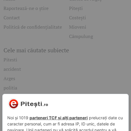
Raportează-ne o știre
Pitești
Contact
Costești
Politică de confidențialitate
Mioveni
Câmpulung
Cele mai căutate subiecte
Pitesti
accident
Arges
politia
mioveni
Caută rapid știrile care te interesează
Găsește cele mai recente știri, evenimente și subiecte de
interes din orașul tău. Introdu un cuvânt-cheie și descoperă