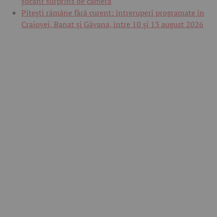
șocant surprins de cameră
Pitești rămâne fără curent: întreruperi programate în
Craiovei, Banat și Găvana, între 10 și 13 august 2026