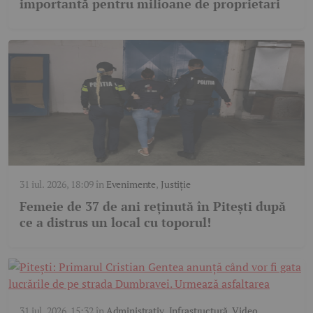
importantă pentru milioane de proprietari
31 iul. 2026, 18:09
în
Evenimente
,
Justiție
Femeie de 37 de ani reținută în Pitești după
ce a distrus un local cu toporul!
31 iul. 2026, 15:32
în
Administrativ
,
Infrastructură
,
Video