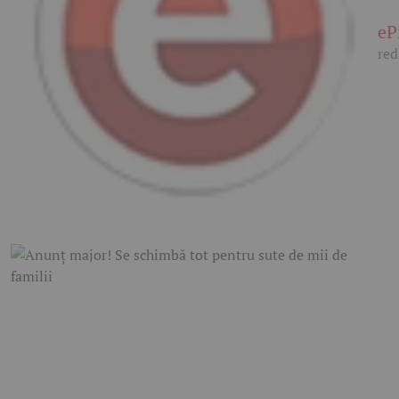
eP
red