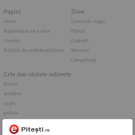
Pagini
Zone
Acasă
Curtea de Argeș
Raportează-ne o știre
Pitești
Contact
Costești
Politică de confidențialitate
Mioveni
Câmpulung
Cele mai căutate subiecte
Pitesti
accident
Arges
politia
mioveni