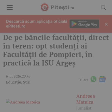
Skip to content
Descarcă acum aplicația oficială
×
ePitesti.ro
De pe băncile facultății, direct
în teren: opt studenți ai
Facultății de Pompieri, în
practică la ISU Argeș
6 iul. 2026, 20:45
Share
Educație
,
Știri
Andreea
Mateica
jurnalist