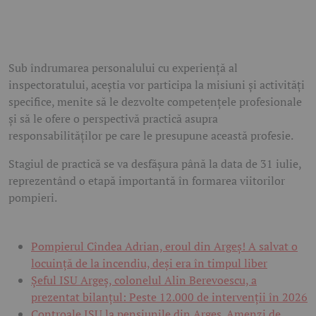
Sub îndrumarea personalului cu experiență al
inspectoratului, aceștia vor participa la misiuni și activități
specifice, menite să le dezvolte competențele profesionale
și să le ofere o perspectivă practică asupra
responsabilităților pe care le presupune această profesie.
Stagiul de practică se va desfășura până la data de 31 iulie,
reprezentând o etapă importantă în formarea viitorilor
pompieri.
Pompierul Cîndea Adrian, eroul din Argeș! A salvat o
locuință de la incendiu, deși era în timpul liber
Șeful ISU Argeș, colonelul Alin Berevoescu, a
prezentat bilanțul: Peste 12.000 de intervenții în 2026
Controale ISU la pensiunile din Argeș. Amenzi de