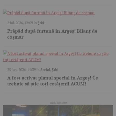
2 iul. 2026, 12:09
în
Știri
Prăpăd după furtună în Argeș! Bilanț de
coșmar
25 iun. 2026, 14:39
în
Social
,
Știri
A fost activat planul special în Argeș! Ce
trebuie să știe toți cetățenii ACUM!