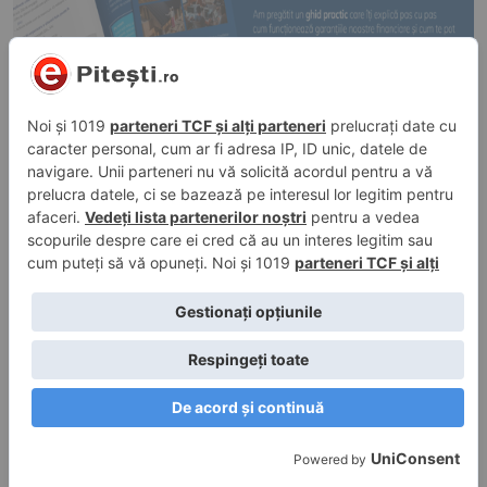
24 oct. 2025, 10:39
în
Evenimente
Distrigaz, oficial, anunț de ultimă oră: Ce se
întâmplă, de fapt, la Mioveni
24 oct. 2025, 08:11
în
Evenimente
Breaking: Zeci de blocuri, mii de oameni și