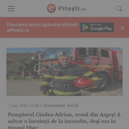
Skip to content
ISU ARGEȘ
Descarcă acum aplicația oficială
×
ePitesti.ro
7 aug. 2026, 15:04
în
Evenimente
,
Social
Pompierul Cîndea Adrian, eroul din Argeș! A
salvat o locuință de la incendiu, deși era în
timpul liber