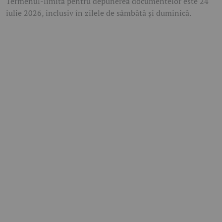
Termenul-limită pentru depunerea documentelor este 24
iulie 2026, inclusiv în zilele de sâmbătă și duminică.