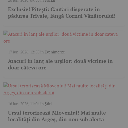
20 iun. 2026, 09:33
în
Social
Exclusiv! Pitești: Căutări disperate în
pădurea Trivale, lângă Cornul Vânătorului!
17 iun. 2026, 12:55
în
Evenimente
Atacuri în lanț ale urșilor: două victime în
doar câteva ore
16 iun. 2026, 11:04
în
Știri
Ursul terorizează Mioveniul! Mai multe
localități din Argeș, din nou sub alertă