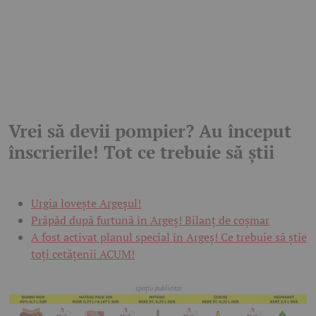
Vrei să devii pompier? Au început
înscrierile! Tot ce trebuie să știi
Urgia lovește Argeșul!
Prăpăd după furtună în Argeș! Bilanț de coșmar
A fost activat planul special în Argeș! Ce trebuie să știe
toți cetățenii ACUM!