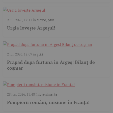
2 iul. 2026, 17:11
în
Meteo
,
Știri
Urgia lovește Argeșul!
2 iul. 2026, 12:09
în
Știri
Prăpăd după furtună în Argeș! Bilanț de
coșmar
28 iun. 2026, 11:48
în
Evenimente
Pompierii români, misiune în Franța!