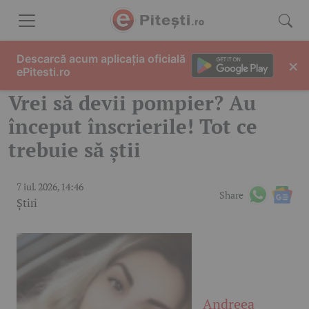
Skip to content
Descarcă acum aplicația oficială
×
ePitesti.ro
Vrei să devii pompier? Au
început înscrierile! Tot ce
trebuie să știi
7 iul. 2026, 14:46
Share
Știri
Andreea