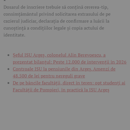
Dosarul de înscriere trebuie să conțină cererea-tip,
consimțământul privind solicitarea extrasului de pe
cazierul judiciar, declarația de confirmare a luării la
cunoștință a condițiilor legale și copia actului de
identitate.
Șeful ISU Argeș, colonelul Alin Berevoescu, a
prezentat bilanțul: Peste 12.000 de intervenții în 2026
Controale ISU la pensiunile din Argeș. Amenzi de
48.500 de lei pentru nereguli grave
De pe băncile facultății, direct în teren: opt studenți ai
Facultății de Pompieri, în practică la ISU Argeș