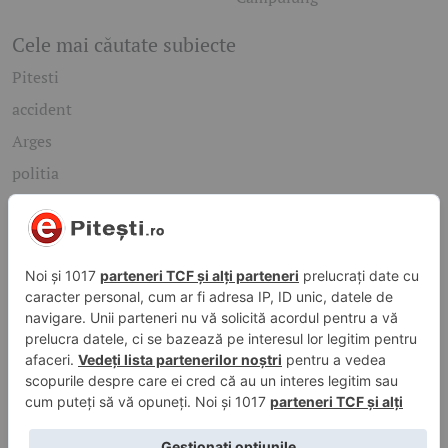
Cele mai căutate subiecte
Pitesti
accident
Arges
politia
mioveni
Caută rapid știrile care te interesează
Găsește cele mai recente știri, evenimente și subiecte de
interes din orașul tău. Introdu un cuvânt-cheie și descoperă
informațiile de care ai nevoie!
Caută