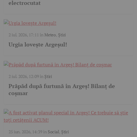
electrocutat
2 iul. 2026, 17:11
în
Meteo
,
Știri
Urgia lovește Argeșul!
2 iul. 2026, 12:09
în
Știri
Prăpăd după furtună în Argeș! Bilanț de
coșmar
25 iun. 2026, 14:39
în
Social
,
Știri