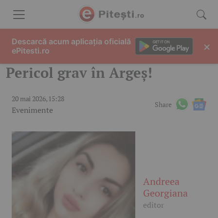
Skip to content
Descarcă acum aplicația oficială
×
ePitesti.ro
Pericol grav în Argeș!
20 mai 2026, 15:28
Share
Evenimente
Andreea
Georgiana
editor