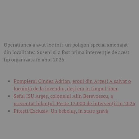
Operațiunea a avut loc într-un poligon special amenajat
din localitatea
Suseni
și a fost prima intervenție de acest
tip organizată în anul 2026.
Pompierul Cîndea Adrian, eroul din Argeș! A salvat o
locuință de la incendiu, deși era în timpul liber
Șeful ISU Argeș, colonelul Alin Berevoescu, a
prezentat bilanțul: Peste 12.000 de intervenții în 2026
Pitești/Exclusiv: Un bebeluș, în stare gravă