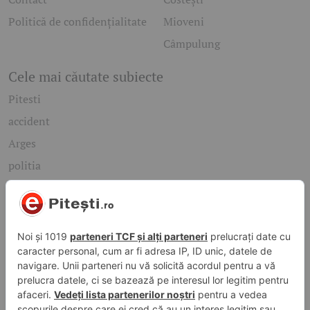
Politică de confidențialitate
Mioveni
Câmpulung
Cele mai căutate subiecte
Pitesti
accident
Arges
politia
mioveni
Caută rapid știrile care te interesează
Găsește cele mai recente știri, evenimente și subiecte de
interes din orașul tău. Introdu un cuvânt-cheie și descoperă
informațiile de care ai nevoie!