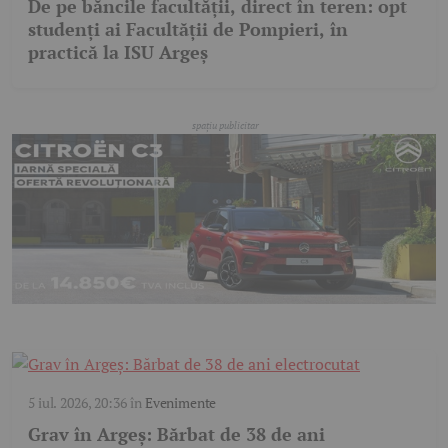
De pe băncile facultății, direct în teren: opt
studenți ai Facultății de Pompieri, în
practică la ISU Argeș
5 iul. 2026, 20:36
în
Evenimente
Grav în Argeș: Bărbat de 38 de ani