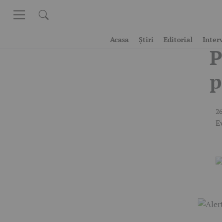
Skip to content
A
Acasa
Știri
Editorial
Inter
P
p
26
E