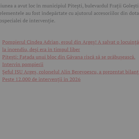
iunea a avut loc în municipiul Pitești, bulevardul Frații Golești
 elementele au fost îndepărtate cu ajutorul accesoriilor din dot
ospecialei de intervenție.
Pompierul Cîndea Adrian, eroul din Argeș! A salvat o locuință
la incendiu, deși era în timpul liber
Pitești: Fațada unui bloc din Găvana riscă să se prăbușească.
Intervin pompierii
Șeful ISU Argeș, colonelul Alin Berevoescu, a prezentat bilanț
Peste 12.000 de intervenții în 2026