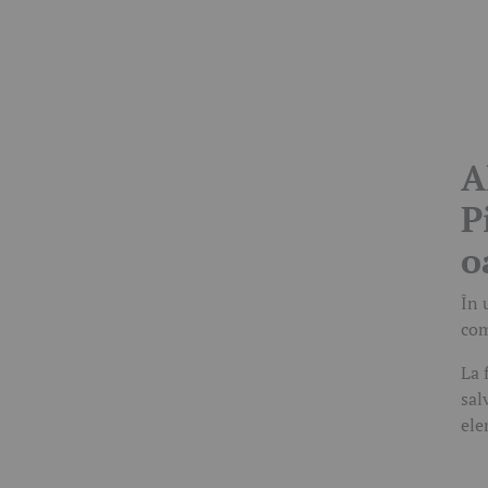
A
P
o
În 
com
La 
sal
ele