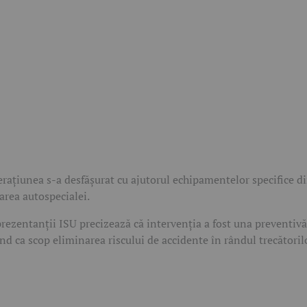
rațiunea s-a desfășurat cu ajutorul echipamentelor specifice d
area autospecialei.
rezentanții ISU precizează că intervenția a fost una preventivă
nd ca scop eliminarea riscului de accidente în rândul trecătoril