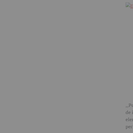
,,P
de 
ele
per