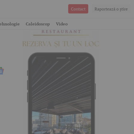
Contact
Raportează o ştire
n
ehnologie
Caleidoscop
Video