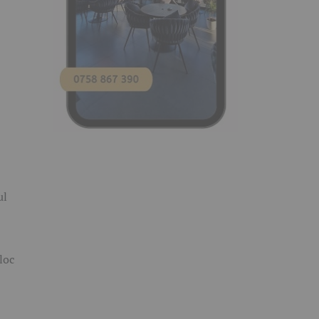
ul
loc