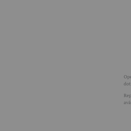
Ope
dot
Rep
avâ