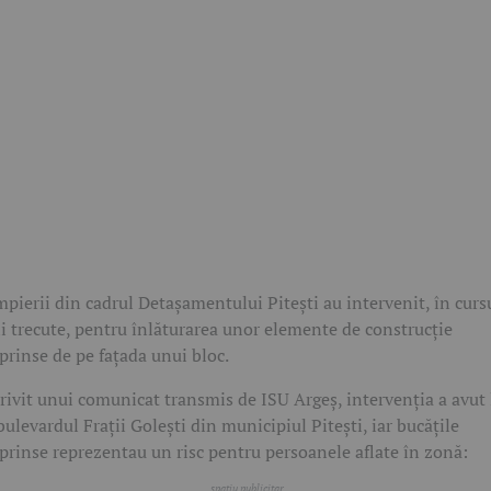
pierii din cadrul Detașamentului Pitești au intervenit, în curs
ii trecute, pentru înlăturarea unor elemente de construcție
prinse de pe fațada unui bloc.
rivit unui comunicat transmis de
ISU Argeș
, intervenția a avut 
bulevardul Frații Golești din municipiul Pitești, iar bucățile
prinse reprezentau un risc pentru persoanele aflate în zonă: