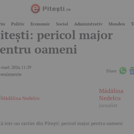
lertă într-un cartier di
viu
Politic
Economic
Social
Administrativ
Monden
T
itești: pericol major
entru oameni
 mart. 2026, 11:29
Share
venimente
Mădălina
Nedelcu
jurnalist