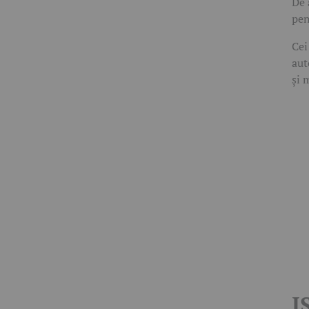
De 
pen
Cei
aut
și 
I