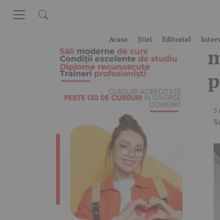
Skip to content
I
Acasa
Știri
Editorial
Inter
m
p
5 
S