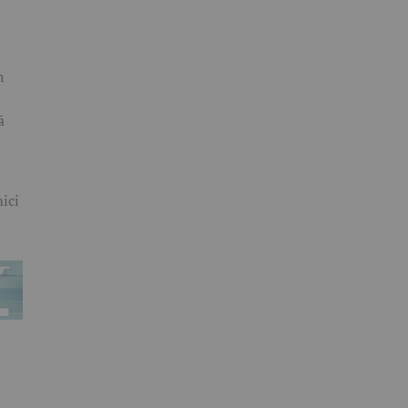
n
ă
ici