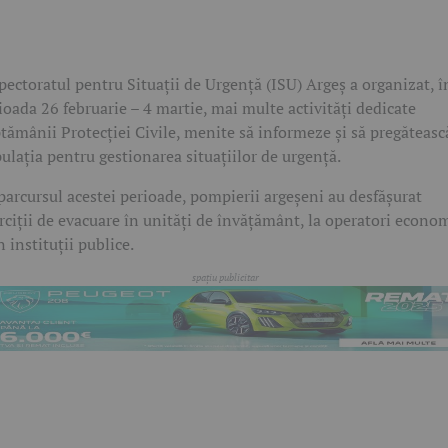
pectoratul pentru Situații de Urgență (ISU) Argeș a organizat, î
ioada 26 februarie – 4 martie, mai multe activități dedicate
tămânii Protecției Civile, menite să informeze și să pregăteasc
ulația pentru gestionarea situațiilor de urgență.
parcursul acestei perioade, pompierii argeșeni au desfășurat
rciții de evacuare în unități de învățământ, la operatori econom
în instituții publice.