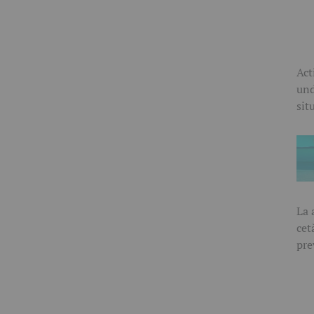
Act
und
sit
La 
cet
pre