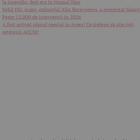
la incendiu, deși era în timpul liber
Șeful ISU Argeș, colonelul Alin Berevoescu, a prezentat bilanț
Peste 12.000 de intervenții în 2026
A fost activat planul special în Argeș! Ce trebuie să știe toți
cetățenii ACUM!