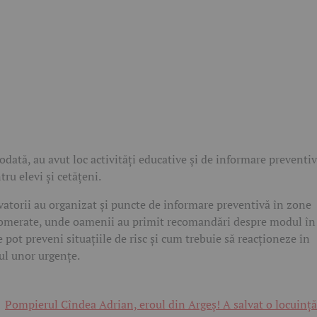
odată, au avut loc activități educative și de informare preventi
tru elevi și cetățeni.
vatorii au organizat și puncte de informare preventivă în zone
omerate, unde oamenii au primit recomandări despre modul în
e pot preveni situațiile de risc și cum trebuie să reacționeze în
ul unor urgențe.
Pompierul Cîndea Adrian, eroul din Argeș! A salvat o locuință