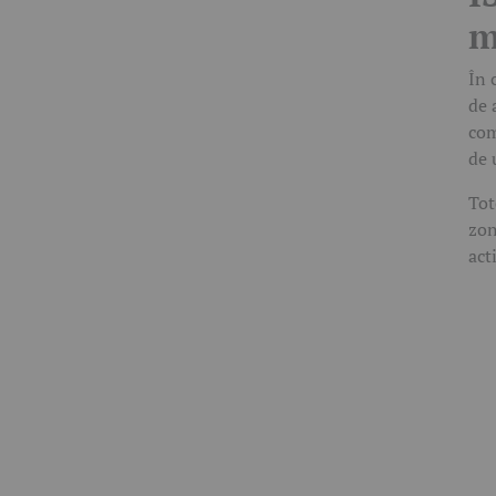
m
În 
de 
com
de 
Tot
zon
act