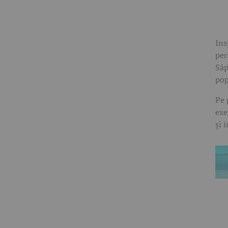
Ins
per
Săp
pop
Pe 
exe
și 