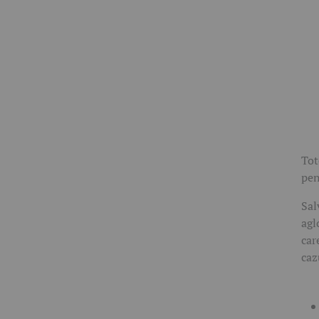
Tot
pen
Sal
agl
car
caz