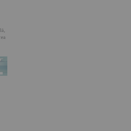
lă,
rea