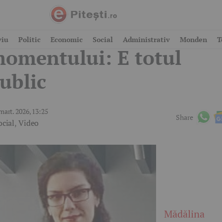
SU Argeș, bilanțul
viu
Politic
Economic
Social
Administrativ
Monden
T
omentului: E totul
ublic
mart. 2026, 13:25
Share
ocial
,
Video
Mădălina