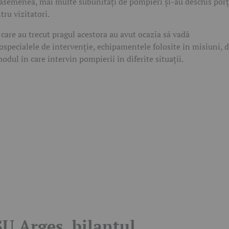
asemenea, mai multe subunități de pompieri și-au deschis porț
tru vizitatori.
 care au trecut pragul acestora au avut ocazia să vadă
ospecialele de intervenție, echipamentele folosite în misiuni, d
modul în care intervin pompierii în diferite situații.
SU Argeș, bilanțul