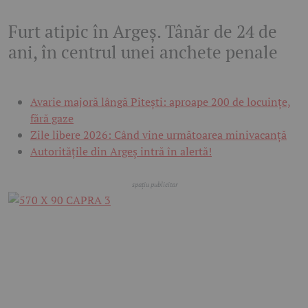
Furt atipic în Argeș. Tânăr de 24 de
ani, în centrul unei anchete penale
Avarie majoră lângă Pitești: aproape 200 de locuințe,
fără gaze
Zile libere 2026: Când vine următoarea minivacanță
Autoritățile din Argeș intră în alertă!