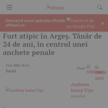
Skip to content
Descarcă acum aplicația oficială
×
ePitesti.ro
Furt atipic în Argeș. Tânăr de
24 de ani, în centrul unei
anchete penale
2 iul. 2025, 16:51
Share
Social
Andreea
Ioana Vișa
jurnalist