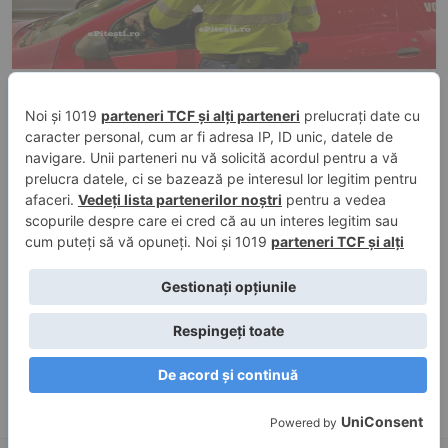
4 aug. 2026, 20:49
în
Evenimente trafic
Tânăr de 25 de ani, prins cu 112 km/h pe
Transfăgărășan, în Argeș. A rămas fără
permis
4 aug. 2026, 19:00
în
Educație
Rezultate finale Titularizare 2026 în Argeș.
Promovabilitatea a crescut după contestații