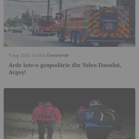
9 aug. 2026, 14:18
în
Evenimente
Arde într-o gospodărie din Valea Danului,
Argeș!