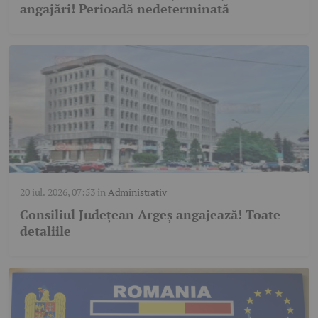
angajări! Perioadă nedeterminată
20 iul. 2026, 07:53
în
Administrativ
Consiliul Județean Argeș angajează! Toate
detaliile