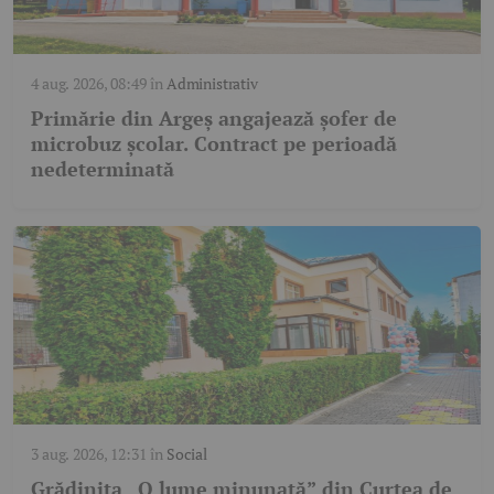
4 aug. 2026, 08:49
în
Administrativ
Primărie din Argeș angajează șofer de
microbuz școlar. Contract pe perioadă
nedeterminată
3 aug. 2026, 12:31
în
Social
Grădinița „O lume minunată” din Curtea de