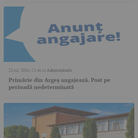
22 iul. 2026, 13:46
în
Administrativ
Primărie din Argeș angajează. Post pe
perioadă nedeterminată