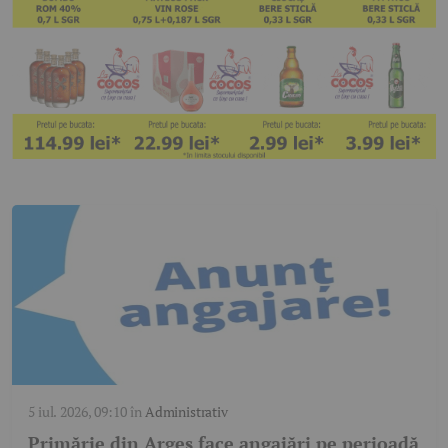
5 iul. 2026, 09:10
în
Administrativ
Primărie din Argeș face angajări pe perioadă