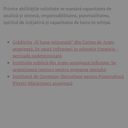
Printre abilitățile solicitate se numără capacitatea de
analiză și sinteză, responsabilitatea, punctualitatea,
spiritul de inițiativă și capacitatea de lucru în echipă.
Grădinița „O lume minunată” din Curtea de Argeș
angajează. Se caută infirmieri în educație timpurie –
perioadă nedeterminată
Instituție publică din Argeș angajează infirmier. Se
organizează concurs pentru ocuparea postului
Institutul de Cercetare-Dezvoltare pentru Pomicultură
Pitești-Mărăcineni angajează