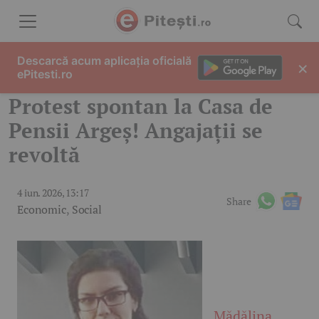
Skip to content
Descarcă acum aplicația oficială
×
ePitesti.ro
Protest spontan la Casa de
Pensii Argeș! Angajații se
revoltă
4 iun. 2026, 13:17
Share
Economic
,
Social
Mădălina