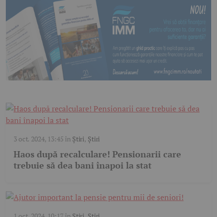
3 oct. 2024, 13:45
în
Știri
,
Știri
Haos după recalculare! Pensionarii care
trebuie să dea bani înapoi la stat
1 oct. 2024, 10:17
în
Știri
,
Știri