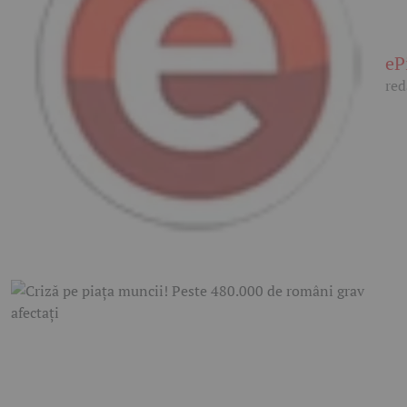
eP
red