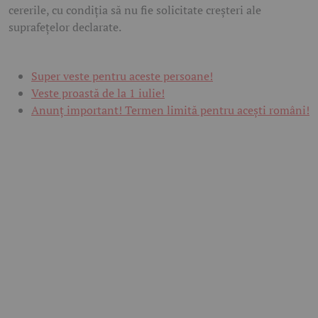
cererile, cu condiția să nu fie solicitate creșteri ale
suprafețelor declarate.
Super veste pentru aceste persoane!
Veste proastă de la 1 iulie!
Anunț important! Termen limită pentru acești români!