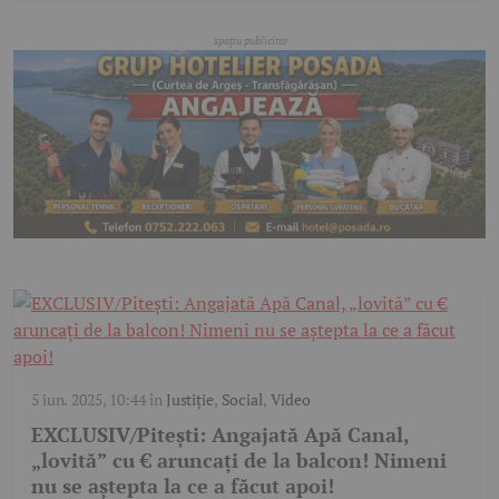
5 iun. 2025, 10:44
în
Justiție
,
Social
,
Video
EXCLUSIV/Pitești: Angajată Apă Canal,
„lovită” cu € aruncați de la balcon! Nimeni
nu se aștepta la ce a făcut apoi!