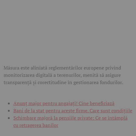
Măsura este aliniată reglementărilor europene privind
monitorizarea digitală a terenurilor, menită să asigure
transparență și corectitudine în gestionarea fondurilor.
Anunț major pentru angajați! Cine beneficiază
Bani de la stat pentru aceste firme. Care sunt condițiile
Schimbare majoră la pensiile private: Ce se întâmplă
cu retragerea banilor