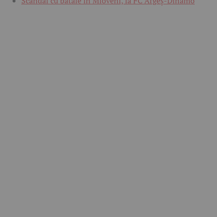
Scandal cu bătaie în Mioveni, la FC Argeș-Dinamo