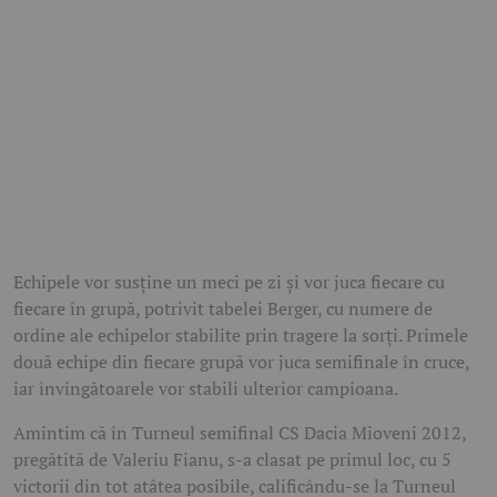
Echipele vor susţine un meci pe zi şi vor juca fiecare cu
fiecare în grupă, potrivit tabelei Berger, cu numere de
ordine ale echipelor stabilite prin tragere la sorţi. Primele
două echipe din fiecare grupă vor juca semifinale în cruce,
iar învingătoarele vor stabili ulterior campioana.
Amintim că în Turneul semifinal CS Dacia Mioveni 2012,
pregătită de Valeriu Fianu, s-a clasat pe primul loc, cu 5
victorii din tot atâtea posibile, calificându-se la Turneul