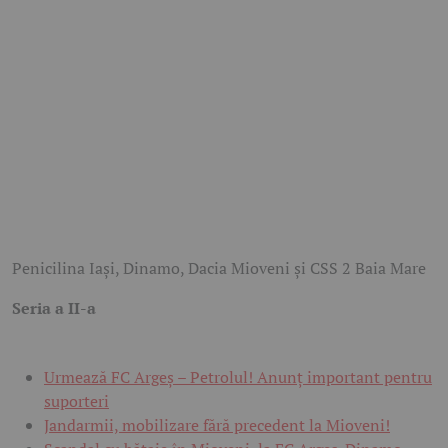
Penicilina Iași, Dinamo, Dacia Mioveni și CSS 2 Baia Mare
Seria a II-a
Urmează FC Argeș – Petrolul! Anunț important pentru
suporteri
Jandarmii, mobilizare fără precedent la Mioveni!