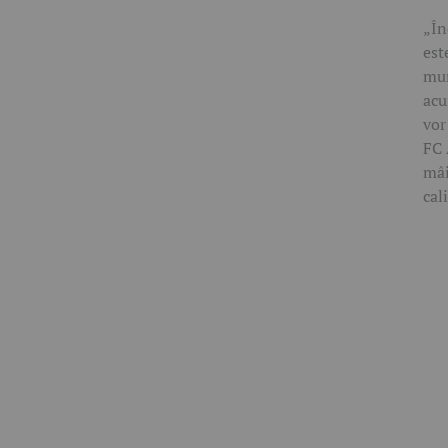
„În
est
mun
acu
vor
FC 
mâi
cal