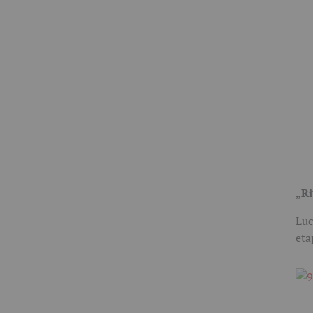
„Ri
Luc
eta