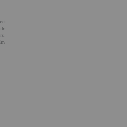
Deci
ile
tru
nim