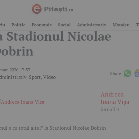
Ritmul e cu totul altul”
viu
Politic
Economic
Social
Administrativ
Monden
T
a Stadionul Nicolae
obrin
mart. 2026, 17:53
Share
dministrativ
,
Sport
,
Video
Andreea
Ioana Vișa
jurnalist