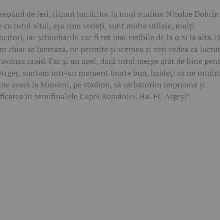
cepând de ieri, ritmul lucrărilor la noul stadion Nicolae Dobrin
e cu totul altul, așa cum vedeți, sunt multe utilaje, mulți
citori, iar schimbările vor fi tot mai vizibile de la o zi la alta. 
m chiar se lucrează, ne permite și vremea și veți vedea că lucrur
 avansa rapid. Fac și un apel, dacă totul merge atât de bine pen
Argeș, suntem într-un moment foarte bun, haideți să ne întâl
ne seară la Mioveni, pe stadion, să sărbătorim împreună și
ificarea în semifinalele Cupei României. Hai FC Argeș!”