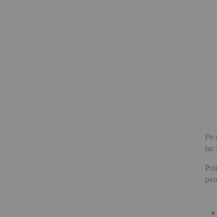
Pe 
iar
Pri
pen