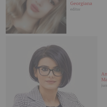
Georgiana
editor
An
Ma
jur