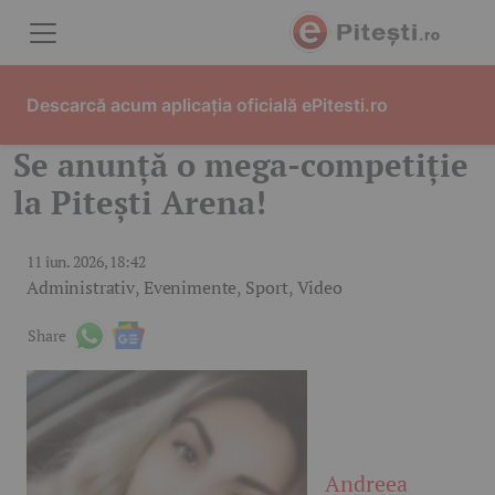
Skip to content
Descarcă acum aplicația oficială ePitesti.ro
Se anunță o mega-competiție
la Pitești Arena!
11 iun. 2026, 18:42
Administrativ
,
Evenimente
,
Sport
,
Video
Share
Andreea