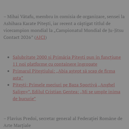
– Mihai Vătafu, membru în comisia de organizare, sensei la
Ashihara Karate Pitești, iar recent a câștigat titlul de
vicecampion mondial la „Campionatul Mondial de Ju-Jitsu
Contact 2026” (
AICI
)
Salubritate 2000 și Primăria Pitești pun în funcțiune
11 noi platforme cu containere îngropate
Primarul Piteștiului: „Abia aștept să scap de firma
asta”
Pitești: Primele meciuri pe Baza Sportivă „Anghel
Saligny”. Edilul Cristian Gentea: „Mi se umple inima
de bucurie”
– Flavius Predoi, secretar general al Federației Române de
Arte Marțiale