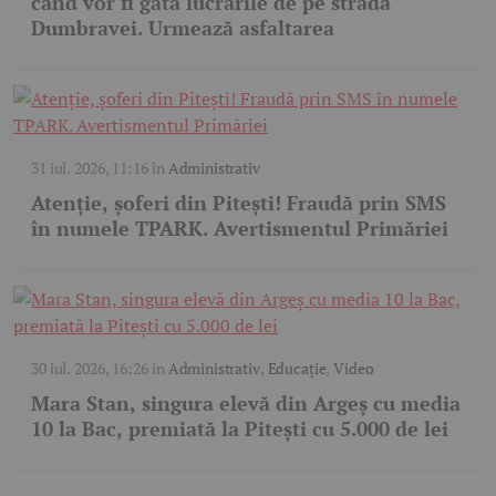
când vor fi gata lucrările de pe strada
Dumbravei. Urmează asfaltarea
31 iul. 2026, 11:16
în
Administrativ
Atenție, șoferi din Pitești! Fraudă prin SMS
în numele TPARK. Avertismentul Primăriei
30 iul. 2026, 16:26
în
Administrativ
,
Educație
,
Video
Mara Stan, singura elevă din Argeș cu media
10 la Bac, premiată la Pitești cu 5.000 de lei