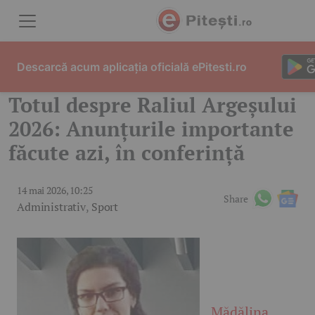
Skip to content
Descarcă acum aplicația oficială ePitesti.ro
Totul despre Raliul Argeșului
2026: Anunțurile importante
făcute azi, în conferință
14 mai 2026, 10:25
Share
Administrativ
,
Sport
Mădălina