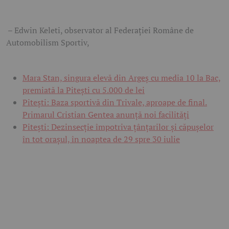
– Edwin Keleti, observator al Federației Române de
Automobilism Sportiv,
Mara Stan, singura elevă din Argeș cu media 10 la Bac,
premiată la Pitești cu 5.000 de lei
Pitești: Baza sportivă din Trivale, aproape de final.
Primarul Cristian Gentea anunță noi facilități
Pitești: Dezinsecție împotriva țânțarilor și căpușelor
în tot orașul, în noaptea de 29 spre 30 iulie