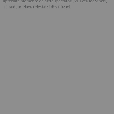
apreciate momente de către spectatori, va avea loc vineri,
15 mai, în Piața Primăriei din Pitești.