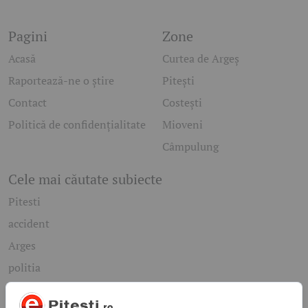
Pagini
Zone
Acasă
Curtea de Argeș
Raportează-ne o știre
Pitești
Contact
Costești
Politică de confidențialitate
Mioveni
Câmpulung
Cele mai căutate subiecte
Pitesti
accident
Arges
politia
mioveni