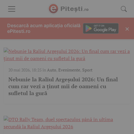
Skip to content
RALIUL ARGEŞULUI
Descarcă acum aplicația oficială
×
ePitesti.ro
20 mai 2026, 18:25
în
Auto
,
Evenimente
,
Sport
Nebunie la Raliul Argeșului 2026: Un final
cum rar vezi a ținut mii de oameni cu
sufletul la gură