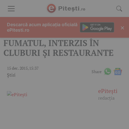
Skip to content
Descarcă acum aplicația oficială
×
ePitesti.ro
FUMATUL, INTERZIS ÎN
CLUBURI ȘI RESTAURANTE
15 dec. 2015, 15:37
Share
Știri
ePitești
redacția