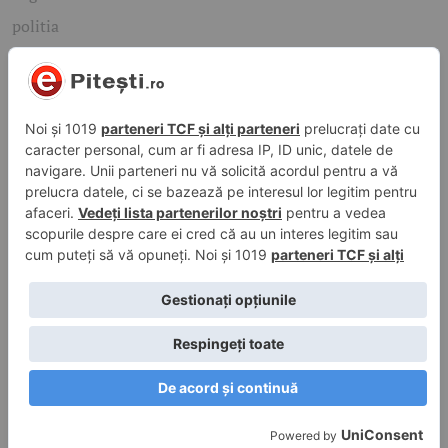
politia
mioveni
Caută rapid știrile care te interesează
Găsește cele mai recente știri, evenimente și subiecte de
interes din orașul tău. Introdu un cuvânt-cheie și descoperă
informațiile de care ai nevoie!
Caută
© 2026 ePitesti.ro | Toate drepturile rezervate. | Site
administrat de
WebFixer.ro