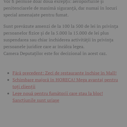
Vor fi permise doar două excepții: aeroporturile și
penitenciarele de maximă siguranță, dar numai în locuri
special amenajate pentru fumat.
Sunt prevăzute amenzi de la 100 la 500 de lei în privința
persoanelor fizice și de la 5.000 la 15.000 de lei plus
suspendarea sau chiar închiderea activității în privința
persoanele juridice care ar încălca legea.
Camera Deputaților este for decizional în acest caz.
Fără precedent: Zeci de restaurante închise în Mall!
Schimbare majoră în HORECA! Mega avantaj pentru
toți clienții
Lege nouă pentru fumătorii care stau la bloc!
Sancțiunile sunt uriașe