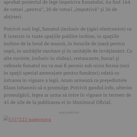
aprobat proiectul de lege împotriva fumatului. Au fost 164
de voturi „pentru”, 20 de voturi „împotrivă” şi 26 de
abţineri.
Potrivit noii legi, fumatul (inclusiv de țigări electronice) va
fi interzis în toate spațiile publice închise, în spaţiile
închise de la locul de muncă, în locurile de joacă pentru
copii, în unităţile sanitare şi în unitățile de învăţământ. Cu
alte cuvinte, inclusiv în cluburi, restaurante, baruri și
cafenele fumatul nu va mai fi permis sub nicio formă (nici
în spații special amenajate pentru fumători) odată cu
intrarea în vigoare a legii. Acum urmează ca președintele
Klaus Iohannis să o promulge. Potrivit gandul.info, ulterior
promulgării, legea ar urma să intre în vigoare în termen de
45 de zile de la publicarea ei în Monitorul Oficial.