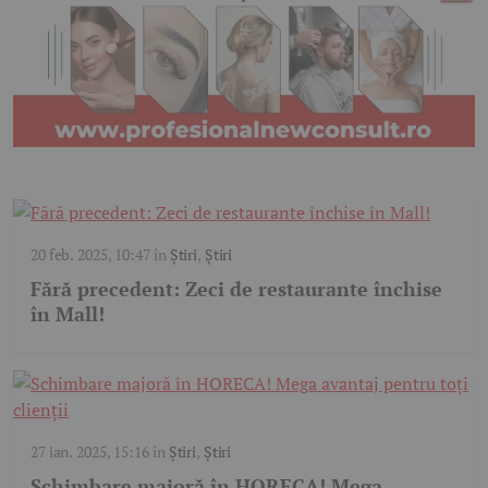
20 feb. 2025, 10:47
în
Știri
,
Știri
Fără precedent: Zeci de restaurante închise
în Mall!
27 ian. 2025, 15:16
în
Știri
,
Știri
Schimbare majoră în HORECA! Mega