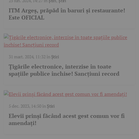
25 iun. 2024, 14:27
în
Știri
,
Știri
ITM Argeș, prăpăd în baruri și restaurante!
Este OFICIAL
31 mart. 2024, 11:32
în
Știri
Țigările electronice, interzise în toate
spațiile publice închise! Sancțiuni record
5 dec. 2023, 14:50
în
Știri
Elevii prinși făcând acest gest comun vor fi
amendați!