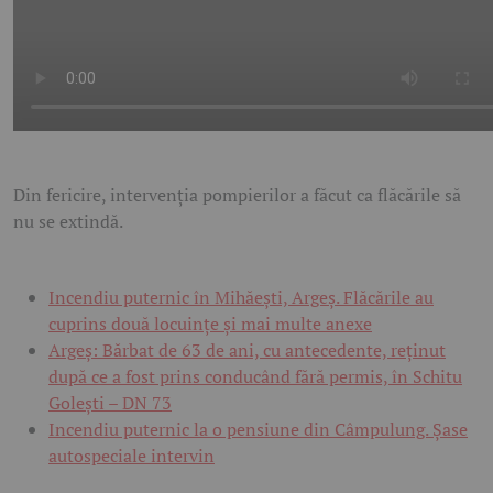
Din fericire, intervenția pompierilor a făcut ca flăcările să
nu se extindă.
Incendiu puternic în Mihăești, Argeș. Flăcările au
cuprins două locuințe și mai multe anexe
Argeș: Bărbat de 63 de ani, cu antecedente, reținut
după ce a fost prins conducând fără permis, în Schitu
Golești – DN 73
Incendiu puternic la o pensiune din Câmpulung. Șase
autospeciale intervin