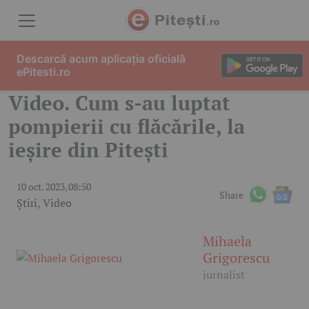
Skip to content
Descarcă acum aplicația oficială
ePitesti.ro
Video. Cum s-au luptat
pompierii cu flăcările, la
ieșire din Pitești
10 oct. 2023, 08:50
Share
Știri
,
Video
Mihaela
Grigorescu
jurnalist