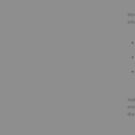
Mot
ech
Aut
eve
dur