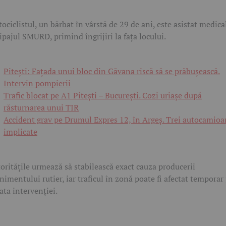
ociclistul, un bărbat în vârstă de 29 de ani, este asistat medica
ipajul SMURD, primind îngrijiri la fața locului.
Pitești: Fațada unui bloc din Găvana riscă să se prăbușească.
Intervin pompierii
Trafic blocat pe A1 Pitești – București. Cozi uriașe după
răsturnarea unui TIR
Accident grav pe Drumul Expres 12, în Argeș. Trei autocamio
implicate
oritățile urmează să stabilească exact cauza producerii
nimentului rutier, iar traficul în zonă poate fi afectat temporar
ata intervenției.