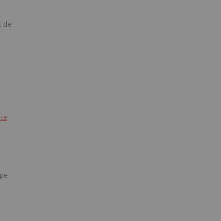
l de
ane
 pe