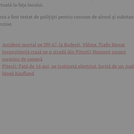
ctuată la fața locului.
sta a fost testat de polițiști pentru consum de alcool și substan
erzise.
Accident mortal pe DN 67, la Budești, Vâlcea. Trafic blocat
Inconștiență crasă pe o stradă din Pitești! Moment șocant
surprins de cameră
Pitești: Fată de 16 ani, pe trotinetă electrică, lovită de un Aud
lângă Kaufland