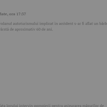
ate, ora 17:37
volanul autoturismului implicat în accident s-ar fi aflat un băr
vârstă de aproximativ 60 de ani.
fața locului intervin pompierii pentru asigurarea măsurilor de