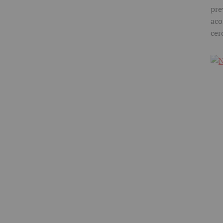
pre
aco
cer