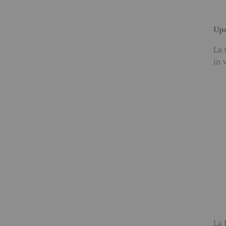
Upd
La 
în 
La 