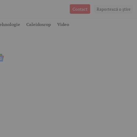
Contact
Raportează o ştire
ehnologie
Caleidoscop
Video