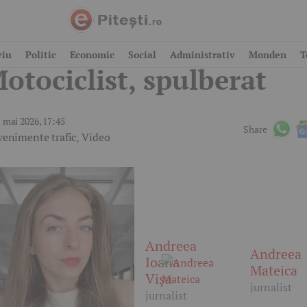
ccident grav în Pitești!
viu
Politic
Economic
Social
Administrativ
Monden
T
otociclist, spulberat
 mai 2026, 17:45
Share
venimente trafic
,
Video
Andreea
Andreea
Ioana
Mateica
Vișa
jurnalist
jurnalist