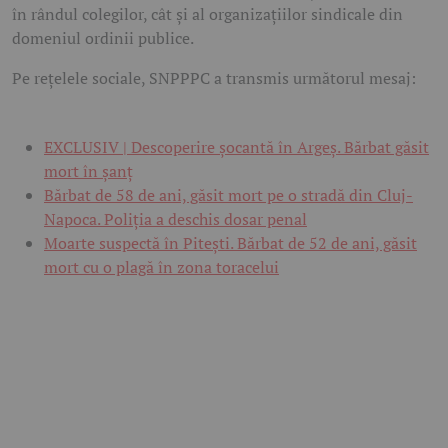
în rândul colegilor, cât și al organizațiilor sindicale din
domeniul ordinii publice.
Pe rețelele sociale, SNPPPC a transmis următorul mesaj:
EXCLUSIV | Descoperire șocantă în Argeș. Bărbat găsit
mort în șanț
Bărbat de 58 de ani, găsit mort pe o stradă din Cluj-
Napoca. Poliția a deschis dosar penal
Moarte suspectă în Pitești. Bărbat de 52 de ani, găsit
mort cu o plagă în zona toracelui