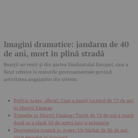
Imagini dramatice: jandarm de 40
de ani, mort în plină stradă
Reacții au venit și din partea Sindicatului Europol, care a
făcut referire la măsurile guvernamentale privind
activitatea angajaților din sistem:
Poliția Argeș, oficial: Cum a murit turistul de 73 de ani
în Munții Făgăraș
Tragedie în Munții Făgăraș: Turist de 74 de ani a murit
după ce a căzut 50 de metri într-o prăpastie
Descoperire tragică în Argeș: Un bărbat de 86 de ani,
găsit decedat în locuință