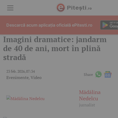
Skip to content
Descarcă acum aplicația oficială ePitesti.ro
Imagini dramatice: jandarm
de 40 de ani, mort în plină
stradă
23 feb. 2026, 07:34
Share
Evenimente
,
Video
Mădălina
Nedelcu
jurnalist