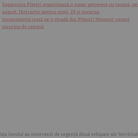
Supernova Pitești organizează o super petrecere cu spumă, pe
august. Distracție pentru copii, DJ și surprize
Inconștiență crasă pe o stradă din Pitești! Moment șocant
surprins de cameră
fața locului au intervenit de urgență două echipaje ale Serviciul