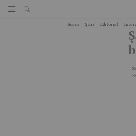
Skip to content
P
Acasa
Știri
Editorial
Inter
Ș
b
28
E