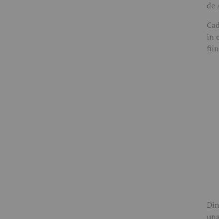
de 
Cad
în 
fii
Din
una