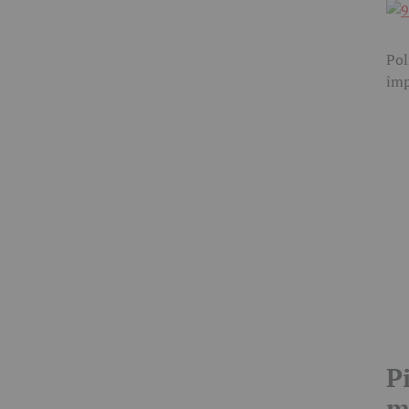
Pol
împ
P
m