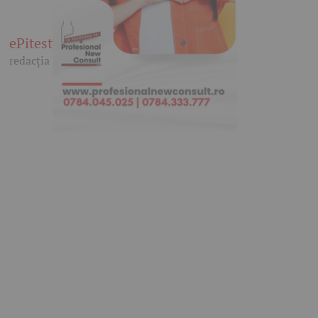
ePitesti
redacția