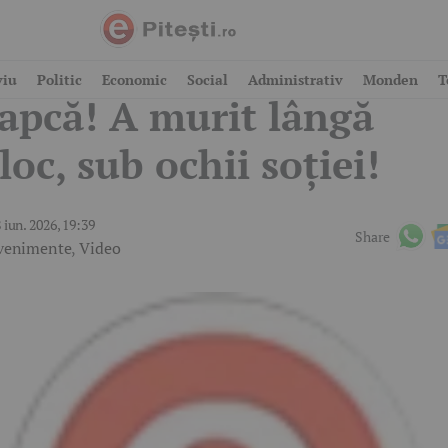
itești. Tragedie în Popa
viu
Politic
Economic
Social
Administrativ
Monden
T
apcă! A murit lângă
loc, sub ochii soției!
 iun. 2026, 19:39
Share
venimente
,
Video