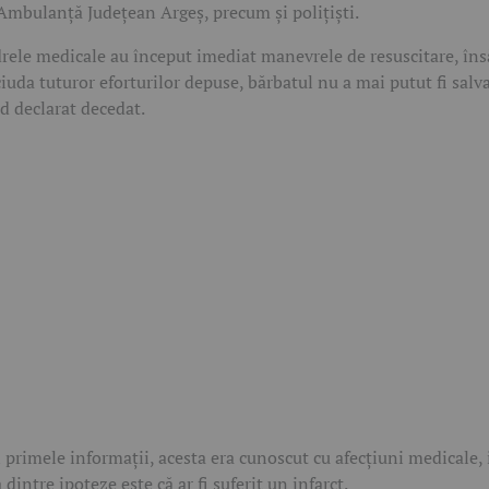
Ambulanță Județean Argeș, precum și polițiști.
rele medicale au început imediat manevrele de resuscitare, îns
ciuda tuturor eforturilor depuse, bărbatul nu a mai putut fi salva
nd declarat decedat.
 primele informații, acesta era cunoscut cu afecțiuni medicale, 
 dintre ipoteze este că ar fi suferit un infarct.