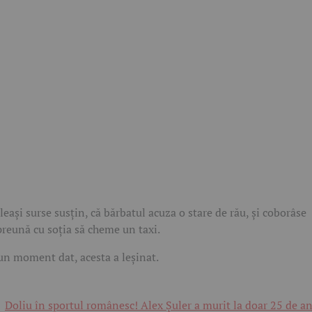
leași surse susțin, că bărbatul acuza o stare de rău, și coborâse
reună cu soția să cheme un taxi.
un moment dat, acesta a leșinat.
Doliu în sportul românesc! Alex Șuler a murit la doar 25 de an