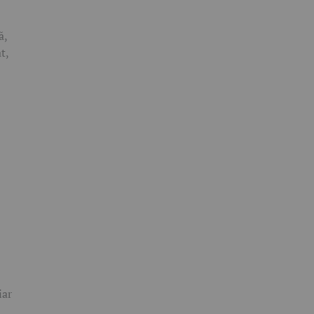
ă,
t,
iar