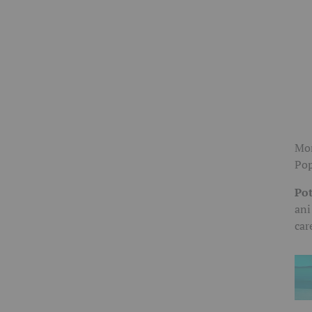
Mom
Pop
Pot
ani
car