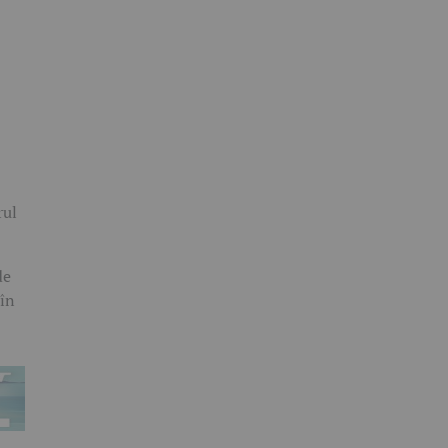
rul
de
 în