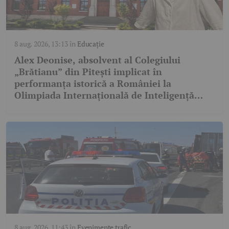
8 aug. 2026, 13:13
în
Educație
Alex Deonise, absolvent al Colegiului
„Brătianu” din Pitești implicat în
performanța istorică a României la
Olimpiada Internațională de Inteligență
Artificială
8 aug. 2026, 11:43
în
Evenimente trafic