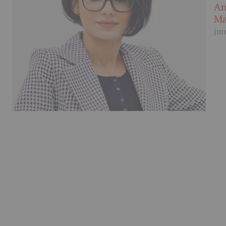
An
Ma
jur