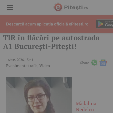
Skip to content
Descarcă acum aplicația oficială ePitesti.ro
TIR în flăcări pe autostrada
A1 București-Pitești!
16 iun. 2026, 13:41
Share
Evenimente trafic
,
Video
Mădălina
Nedelcu