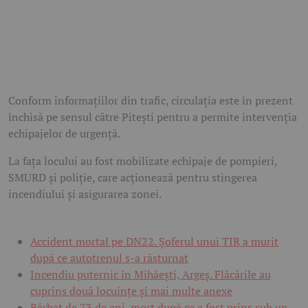
Conform informațiilor din trafic, circulația este în prezent
închisă pe sensul către Pitești pentru a permite intervenția
echipajelor de urgență.
La fața locului au fost mobilizate echipaje de pompieri,
SMURD și poliție, care acționează pentru stingerea
incendiului și asigurarea zonei.
Accident mortal pe DN22. Șoferul unui TIR a murit
după ce autotrenul s-a răsturnat
Incendiu puternic în Mihăești, Argeș. Flăcările au
cuprins două locuințe și mai multe anexe
Bărbat de 73 de ani, mort după ce a fost prins sub un